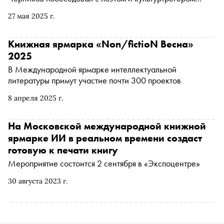
Борисом Кутенковым — о том, что такое «время
27 мая 2025 г.
колокольчиков» и «вредные песни», чем интересна
поэзия Башлачева в отрыве от музыки и как она стала
слепком своей эпохи
Книжная ярмарка «Non/fictioN Весна»
2025
В Международной ярмарке интеллектуальной
литературы примут участие почти 300 проектов
8 апреля 2025 г.
На Московской международной книжной
ярмарке ИИ в реальном времени создаст
готовую к печати книгу
Мероприятие состоится 2 сентября в «Экспоцентре»
30 августа 2023 г.