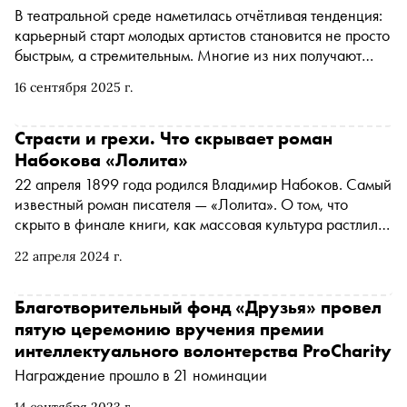
В театральной среде наметилась отчётливая тенденция:
карьерный старт молодых артистов становится не просто
быстрым, а стремительным. Многие из них получают
важные роли ещё во время учёбы или сразу после
16 сентября 2025 г.
выпуска, минуя многолетний путь в массовке. На их
примере можно увидеть, как формируется новое лицо
российского театра. Рассказываем о семи восходящих
Страсти и грехи. Что скрывает роман
звёздах, за которыми стоит следить прямо сейчас
Набокова «Лолита»
22 апреля 1899 года родился Владимир Набоков. Самый
известный роман писателя — «Лолита». О том, что
скрыто в финале книги, как массовая культура растлила
Лолиту и чем Набоков похож на Ларса фон Триера и
22 апреля 2024 г.
Достоевского, — в материале «Сноба»
Благотворительный фонд «Друзья» провел
пятую церемонию вручения премии
интеллектуального волонтерства ProCharity
Награждение прошло в 21 номинации