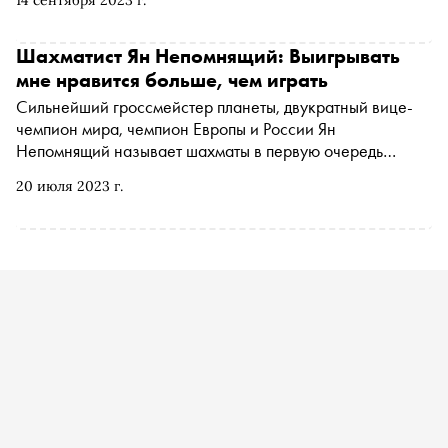
14 сентября 2023 г.
Шахматист Ян Непомнящий: Выигрывать
мне нравится больше, чем играть
Сильнейший гроссмейстер планеты, двукратный вице-
чемпион мира, чемпион Европы и России Ян
Непомнящий называет шахматы в первую очередь
игрой. В Международный день шахмат он рассказал
20 июля 2023 г.
«Снобу» о своем профессиональном пути и его
киберспортивном ответвлении, а также ответил на
вопрос, каким полезным для жизни навыкам могут
научить шахматы