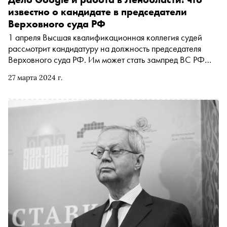
известно о кандидате в председатели
Верховного суда РФ
1 апреля Высшая квалификационная коллегия судей
рассмотрит кандидатуру на должность председателя
Верховного суда РФ. Им может стать зампред ВС РФ
Ирина Подносова. «Сноб» рассказывает, как
27 марта 2024 г.
складывалась ее юридическая карьера