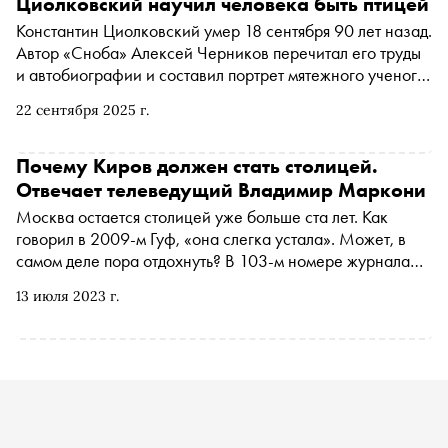
Циолковский научил человека быть птицей
Константин Циолковский умер 18 сентября 90 лет назад.
Автор «Сноба» Алексей Черников перечитал его труды
и автобиографии и составил портрет мятежного ученого-
футуриста, попадающего в чисто русский архетип
22 сентября 2025 г.
юродивого. О том, как Циолковский влюблялся, страдал
от глухоты и морил себя голодом, общался с ангелами и
мечтал о превращении человечества в лучистую
Почему Киров должен стать столицей.
энергию, проектировал внеземные города и вдохновлял
Отвечает телеведущий Владимир Маркони
своих учениц прыгать с высоты с раскрытым зонтом, – в
Москва остается столицей уже больше ста лет. Как
материале «Сноба»
говорил в 2009-м Гуф, «она слегка устала». Может, в
самом деле пора отдохнуть? В 103-м номере журнала
«Сноб» редакция предложила тюменцу, петербуржцу и
13 июля 2023 г.
кировчанину ответить на простой вопрос: «Что, если бы
ваш родной город вдруг оказался столицей, пусть и на
время?» В этой колонке отвечает телеведущий Владимир
Маркони