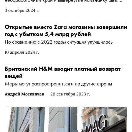
максимум — выцветшая на солнцепеке ткань,
3 октября 2024 г.
прожженный старинный шелк и залитая кислотой кожа.
Все создается из роскошных материалов в
традиционных или новаторских техниках, но лейтмотив
Открытые вместо Zara магазины завершили
— расслабленность как антипод спешки. Сложно
год с убытком 5,4 млрд рублей
созданное, замысловато скроенное, но легкое и
По сравнению с 2022 годом ситуация улучшилась
свободное в ношении — вот что предлагают дизайнеры-
интеллектуалы.
10 апреля 2024 г.
Британский H&M вводит платный возврат
вещей
Меры могут распространиться и на другие страны
Андрей Москвичев
20 сентября 2023 г.