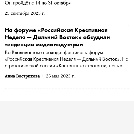
Он пройдёт с 14 по 31 октября
25 сентября 2025 г.
На форуме «Российская Креативная
Неделя — Дальний Восток» обсудили
тенденции медиаиндустрии
Во Владивостоке проходит фестиваль-форум
«Российская Креативная Неделя — Дальний Восток». На
стратегической сессии «Контентные стратегии, новые
возможности медиа» эксперты обсудили появление и
Анна Вострикова
26 мая 2023 г.
развитие новых инструментов в медиаотрасли,
последствия цифровизации и ценностный эффект
современного продукта