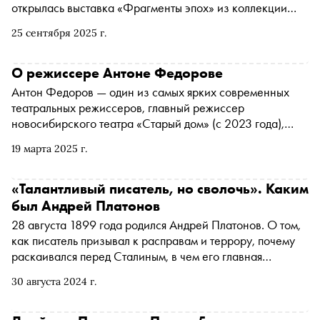
открылась выставка «Фрагменты эпох» из коллекции
Музея искусства Санкт-Петербурга ХХ–ХХI вв. В восьми
25 сентября 2025 г.
залах представлены более 100 произведений из
музейного собрания. В материале «Сноба» — о
знаковых экспонатах
О режиссере Антоне Федорове
Антон Федоров — один из самых ярких современных
театральных режиссеров, главный режиссер
новосибирского театра «Старый дом» (с 2023 года),
вдохновитель и основатель независимого театрального
19 марта 2025 г.
коллектива «Место», лауреат премии «Золотая Маска»
за спектакль «Ребенок» (Воронежский камерный театр)
в номинации «Лучший спектакль в драме, малая
«Талантливый писатель, но сволочь». Каким
форма» и еще одной «Маски» за спектакль «Морфий»
был Андрей Платонов
(Псковский театр драмы) в номинации «Лучшая работа
28 августа 1899 года родился Андрей Платонов. О том,
художника по костюмам». Режиссерский почерк Антона
как писатель призывал к расправам и террору, почему
Федорова уникален. Безусловно, он в каком-то смысле
раскаивался перед Сталиным, в чем его главная
творец нового языка и новой театральной реальности. В
литературная заслуга и почему он первый серьезный
конце февраля он впервые представил новый спектакль
30 августа 2024 г.
экзистенциалист — в материале «Сноба»
«Дон Кихот» на сцене Театра наций, пригласив на
главную роль Тимофея Трибунцева. «Сноб» решил