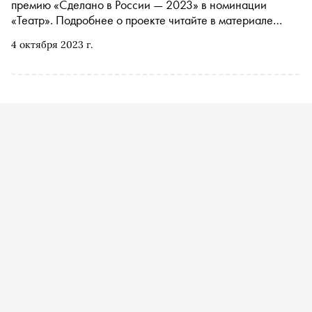
премию «Сделано в России — 2023» в номинации
«Театр». Подробнее о проекте читайте в материале
«Сноба». Финансовый партнер премии — «МТС Банк
4 октября 2023 г.
Premium&Private». Технологический партнер —
«Аквариус». Партнер номинации «Теория и практика
важных дел» — «Россия — страна возможностей»