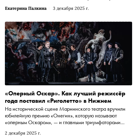
Екатерина Палкина
3 декабря 2025 г.
«Оперный Оскар». Как лучший режиссёр
года поставил «Риголетто» в Нижнем
На исторической сцене Мариинского театра вручили
юбилейную премию «Онегин», которую называют
«оперным Оскаром», — и главными триумфаторами
вечера стали нижегородцы. Нижегородский театр оперы
2 декабря 2025 г.
и балета им. А. С. Пушкина забрал статуэтку в главной