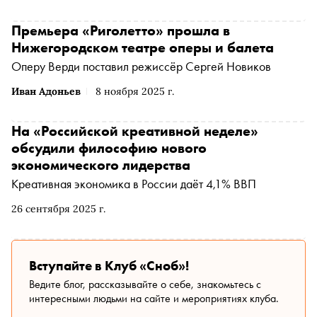
категории «Театр», а постановщик Сергей Новиков
победил в номинации «Режиссёр». Лучшим
Премьера «Риголетто» прошла в
доказательством того, что награды нашли своих героев
Нижегородском театре оперы и балета
заслуженно, стала недавняя совместная работа театра и
Оперу Верди поставил режиссёр Сергей Новиков
теперь уже официально лучшего оперного режиссёра
года. Музыкальный обозреватель Елена Свиридова
Иван Адоньев
8 ноября 2025 г.
рассказывает, как в Нижегородской опере «народный
композитор» Верди встретился с современными
На «Российской креативной неделе»
технологиями и почему новый «Риголетто» обязателен к
обсудили философию нового
просмотру не только для фанатов классики
экономического лидерства
Креативная экономика в России даёт 4,1% ВВП
26 сентября 2025 г.
Вступайте в Клуб «Сноб»!
Ведите блог, рассказывайте о себе, знакомьтесь с
интересными людьми на сайте и мероприятиях клуба.