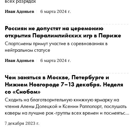
всех разрядах
Иван Адоньев
6 марта 2024 г.
Россиян не допустят на церемонию
открытия Паралимпийских игр в Париже
Спортсмены примут участие в соревнованиях в
нейтральном статусе
Иван Адоньев
6 марта 2024 г.
Чем заняться в Москве, Петербурге и
Нижнем Новгороде 7–13 декабря. Неделя
со «Снобом»
Сходить на благотворительную книжную ярмарку на
чтения Алены Долецкой и Ксении Раппопорт, послушать
каверы на лучшие рок-группы всех времен и посмеяться
на стендап-концерте. «Сноб» рассказывает, чем
7 декабря 2023 г.
заняться и куда сходить на ближайшей неделе