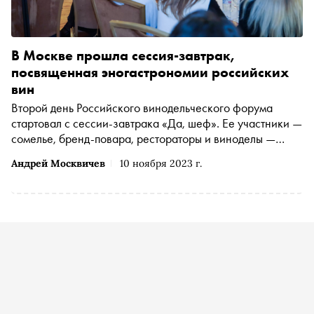
В Москве прошла сессия-завтрак,
посвященная эногастрономии российских
вин
Второй день Российского винодельческого форума
стартовал с сессии-завтрака «Да, шеф». Ее участники —
сомелье, бренд-повара, рестораторы и виноделы —
обсудили, как производство вина развивает
Андрей Москвичев
10 ноября 2023 г.
черноморскую кухню и наоборот