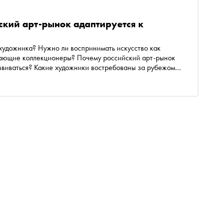
ский арт-рынок адаптируется к
 художника? Нужно ли воспринимать искусство как
ающие коллекционеры? Почему российский арт-рынок
звиваться? Какие художники востребованы за рубежом,
 Александр Юдин попросил экспертов арт-рынка
исимый куратор и CEO VS Gallery Александр Карлявин.
ь галереи и аукционы, как изменилась логистика и что