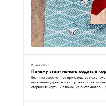
28 мая 2025 г.
Почему стоит начать ходить в к
Визит на современное производство может оказ
посетители управляют виртуальными локомотив
старинные картины с помощью биотехнологий.
цеха в захватывающие туристические объекты и 
для самих предприятий — рассказывает Ирина
сценографии «Метаформа»