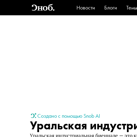
Новости
Блоги
Тем
Стиль
Ви
Создано с помощью Snob AI
Уральская индустр
Уральская индустриальная биеннале — это 