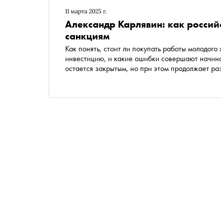
11 марта 2025 г.
Александр Карлявин: как россий
санкциям
Как понять, стоит ли покупать работы молодого
инвестицию, и какие ошибки совершают начин
остается закрытым, но при этом продолжает ра
и как санкции изменили рынок? Автор «Сноба»
высказаться о наболевшем. В этот раз — незав
Он рассказывает, с какими вызовами столкнулис
теперь востребовано у коллекционеров