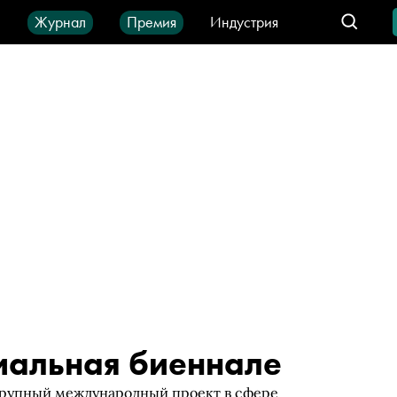
ы
Журнал
Премия
Индустрия
део
Город
IT-продукты
иальная биеннале
крупный международный проект в сфере