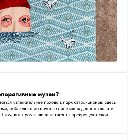
орпоративные музеи?
аться увлекательнее похода в парк аттракционов: здесь
ами, наблюдают за печатью настоящих денег и «лечат»
 О том, как промышленные гиганты превращают свои
почему этот тренд полезен не только для туристов, но и
 Кирюхина, директор по развитию Бюро музейной