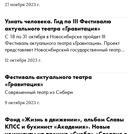
27 ноября 2023 г.
Узнать человека. Гид по III Фестивалю
актуального театра «Гравитация»
С 18 по 31 октября в Новосибирске пройдет III
Фестиваль актуального театра «Гравитация». Проект
представляет Новосибирский государственный театр
«Старый дом» в партнерстве с фестивалем «Золотая
12 октября 2023 г.
Маска». В афише представлены лучшие театральные
коллективы из Москвы, Санкт-Петербурга, Воронежа и
Казани. «Сноб» изучил программу и рассказывает о
Фестиваль актуального театра
самых интересных постановках фестиваля
«Гравитация»
Современный театр из Сибири
9 октября 2023 г.
Фонд «Жизнь в движении», альбом Славы
КПСС и букинист «Академия». Новые
номинанты на премию «Сноба» «Сделано в