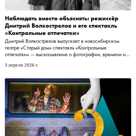
Наблюдать вместо объяснять: режиссёр
Дмитрий Волкострелов и его спектакль
«Контрольные отпечатки»
Дмитрий Волкострелов выпускает в новосибирском
театре «Старый дом» спектакль «Контрольные
отпечатки» — высказывание о фотографии, времени и
личном опыте взгляда. «Сноб» поговорил с режиссёром
3 апреля 2026 г.
о том, почему идеальный фотограф должен быть
невидим, как случайность становится драматургией и
зачем артистам каждый раз собирать спектакль заново