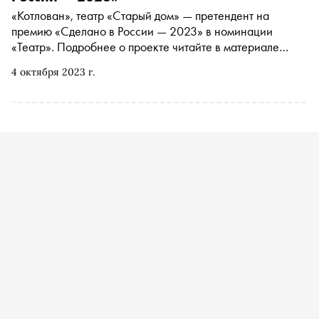
«Котлован», театр «Старый дом» — претендент на
премию «Сделано в России — 2023» в номинации
«Театр». Подробнее о проекте читайте в материале
«Сноба». Финансовый партнер премии — «МТС Банк
4 октября 2023 г.
Premium&Private». Технологический партнер —
«Аквариус». Партнер номинации «Теория и практика
важных дел» — «Россия — страна возможностей»