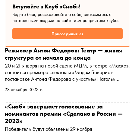
человека в этом мире, его тревогах, надежде и вере — в
форма» и еще одной «Маски» за спектакль «Морфий»
Вступайте в Клуб «Сноб»!
фестивальном путеводителе «Сноба»
(Псковский театр драмы) в номинации «Лучшая работа
Ведите блог, рассказывайте о себе, знакомьтесь с
художника по костюмам». Режиссерский почерк Антона
интересными людьми на сайте и мероприятиях клуба.
Федорова уникален. Безусловно, он в каком-то смысле
творец нового языка и новой театральной реальности. В
Присоединиться
конце февраля он впервые представил новый спектакль
«Дон Кихот» на сцене Театра наций, пригласив на
Режиссер Антон Федоров: Театр — живая
главную роль Тимофея Трибунцева. «Сноб» решил
структура от начала до конца
разобраться в причинах его успеха и сформулировать
основные особенности его режиссуры
20 и 21 января на новой сцене МДМ, в театре «Маска»,
состоится премьера спектакля «Мадам Бовари» в
постановке Антона Федорова с участием Натальи
Рычковой и Максима Севриновского. «Сноб» поговорил
28 декабря 2023 г.
с режиссером о том, почему это произведение именно
сейчас попросилось на сцену и чему его научили люди,
города и времена
«Сноб» завершает голосование за
номинантов премии «Сделано в России —
2023»
Победители будут объявлены 29 ноября