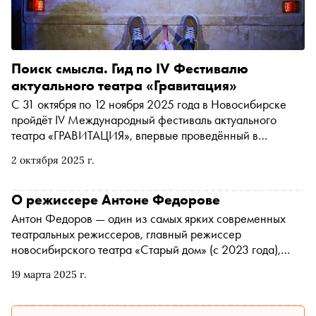
Поиск смысла. Гид по IV Фестивалю
актуального театра «Гравитация»
С 31 октября по 12 ноября 2025 года в Новосибирске
пройдёт IV Международный фестиваль актуального
театра «ГРАВИТАЦИЯ», впервые проведённый в
Новосибирском государственном драматическом театре
2 октября 2025 г.
«Старый дом» в 2019 году. В этом году организаторы
фестиваля вдохновились теорией «звучания
гравитационных волн», чтобы создать тёплое
О режиссере Антоне Федорове
пространство современного творчества, где спектакли,
Антон Федоров — один из самых ярких современных
люди и события сложатся в единую философскую
театральных режиссеров, главный режиссер
картину «любви и диалога». В репертуарную афишу
новосибирского театра «Старый дом» (с 2023 года),
вошли девять спектаклей, которые стали ярким явлением
вдохновитель и основатель независимого театрального
в российском театральном пространстве, — их все
19 марта 2025 г.
коллектива «Место», лауреат премии «Золотая Маска»
объединяет музыка, поиск экзистенциального смысла и
за спектакль «Ребенок» (Воронежский камерный театр)
любовь к человеку. Драматические спектакли о месте
в номинации «Лучший спектакль в драме, малая