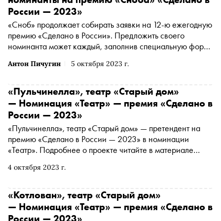
России — 2023»
«Сноб» продолжает собирать заявки на 12-ю ежегодную
премию «Сделано в России». Предложить своего
номинанта может каждый, заполнив специальную форму
. Сегодня рассказываем о самых интересных
Антон Пичугин
5 октября 2023 г.
номинантах за прошедшую неделю
«Пульчинелла», театр «Старый дом»
— Номинация «Театр» — премия «Сделано в
России — 2023»
«Пульчинелла», театр «Старый дом» — претендент на
премию «Сделано в России — 2023» в номинации
«Театр». Подробнее о проекте читайте в материале
«Сноба». Финансовый партнер премии — «МТС Банк
4 октября 2023 г.
Premium&Private». Технологический партнер —
«Аквариус». Партнер номинации «Теория и практика
важных дел» — «Россия — страна возможностей»
«Котлован», театр «Старый дом»
— Номинация «Театр» — премия «Сделано в
России — 2023»