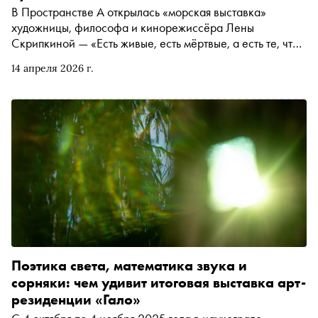
В Пространстве А открылась «морская выставка»
художницы, философа и кинорежиссёра Лены
Скрипкиной — «Есть живые, есть мёртвые, а есть те, что
идут в море». Проект собран из результатов
14 апреля 2026 г.
многолетнего исследования моря и спектра эмоций,
которые оно вызывает — от рокового кораблекрушения
до безмятежного одиночества. Экспозиция объединяет
работы в разных медиумах — от акварели и цианотипии
на стекле до видео-арта и инсталляций. Куратор
выставки Дарья Болдырева выделила несколько
ключевых работ, требующих особого внимания и
пояснения
Поэтика света, математика звука и
сорняки: чем удивит итоговая выставка арт-
резиденции «Гало»