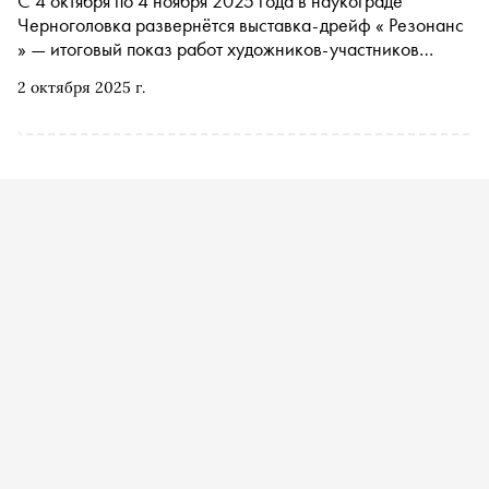
С 4 октября по 4 ноября 2025 года в наукограде
Черноголовка развернётся выставка-дрейф « Резонанс
» — итоговый показ работ художников-участников
резиденции «Гало», сфокусированной на диалоге
2 октября 2025 г.
искусства с наукой. Четыре автора превратили
городские пространства в точки соприкосновения науки,
искусства и человеческого опыта. Подробности — в
материале «Сноба»