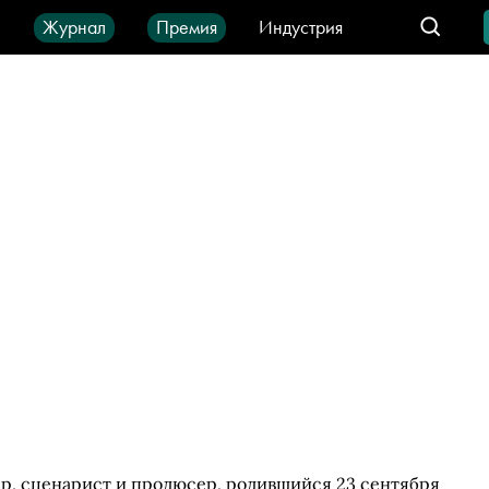
ы
Журнал
Премия
Индустрия
део
Город
IT-продукты
р, сценарист и продюсер, родившийся 23 сентября