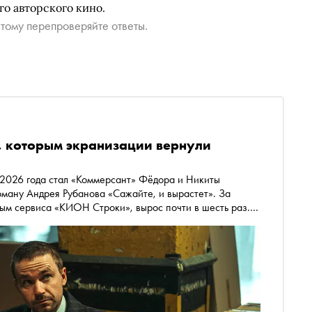
о авторского кино.
тому перепроверяйте ответы.
иг, которым экранизации вернули
 2026 года стал «Коммерсант» Фёдора и Никиты
ману Андрея Рубанова «Сажайте, и вырастет». За
ным сервиса «КИОН Строки», вырос почти в шесть раз.
х, которые после экранизаций вернулись в
новых читателей