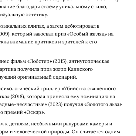
изнание благодаря своему уникальному стилю,
изуальную эстетику.
узыкальных клипах, а затем дебютировал в
9), который завоевал приз «Особый взгляд» на
кла внимание критиков и зрителей к его
ес фильм «Лобстер» (2015), антиутопическая
Картина получила приз жюри Каннского
 лучший оригинальный сценарий.
психологический триллер «Убийство священного
тка» (2018), которая принесла ему номинацию на
едные-несчастные» (2023) получил «Золотого льва»
о премий «Оскар».
ем к деталям, необычными ракурсами камеры и
орм и человеческой природы. Он считается одним