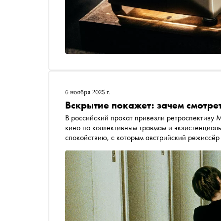
6 ноября 2025 г.
Вскрытие покажет: зачем смотре
В российский прокат привезли ретроспективу Михаэля Ханеке — главного специалиста европейского
кино по коллективным травмам и экзистенциаль
спокойствию, с которым австрийский режиссёр
экраны возвращаются три его работы французск
расслабиться; скорее — сеанс шоковой терапии
«Золотой пальмовой ветви», после которого ми