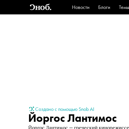
Новости
Блоги
Тем
Стиль
Ви
Создано с помощью Snob AI
Йоргос Лантимос
Йоргос Лантимос — греческий кинорежиссе