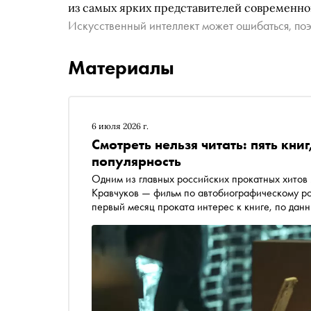
из самых ярких представителей современног
Искусственный интеллект может ошибаться, поэ
Материалы
6 июля 2026 г.
Смотреть нельзя читать: пять кн
популярность
Одним из главных российских прокатных хитов
Кравчуков — фильм по автобиографическому ро
первый месяц проката интерес к книге, по дан
«Сноб» и «КИОН Строки» рассказывают о книга
бестселлеры, получили новые издания и нашли 