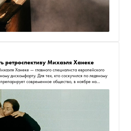
ть ретроспективу Михаэля Ханеке
ному дискомфорту. Для тех, кто соскучился по ледяному
 препарирует современное общество, в ноябре на
ого периода. Это не то кино, на которое ходят
 от лауреата «Оскара» и двукратного обладателя
р за окном уже не покажется прежним