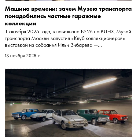
Машина времени: зачем Музею транспорта
понадобились частные гаражные
коллекции
1 октября 2025 года, в павильоне № 26 на ВДНХ, Музей
транспорта Москвы запустил «Клуб коллекционеров»
выставкой из собрания Ильи Зибарева —
коллекционера ретроавтомобилей и основателя Музея
13 ноября 2025 г.
советской игрушки. «Сноб» поговорил с Оксаной
Бондаренко, директором Музея транспорта Москвы, о
том, как с помощью проекта объединить автолюбителей
и коллекционеров