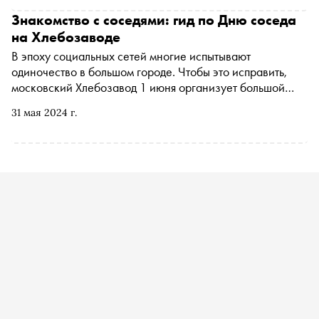
Знакомство с соседями: гид по Дню соседа
на Хлебозаводе
В эпоху социальных сетей многие испытывают
одиночество в большом городе. Чтобы это исправить,
московский Хлебозавод 1 июня организует большой
фестиваль День соседа , возрождающий культуру
31 мая 2024 г.
добрососедства. О том, чем заняться на мероприятии, —
в материале «Сноба»