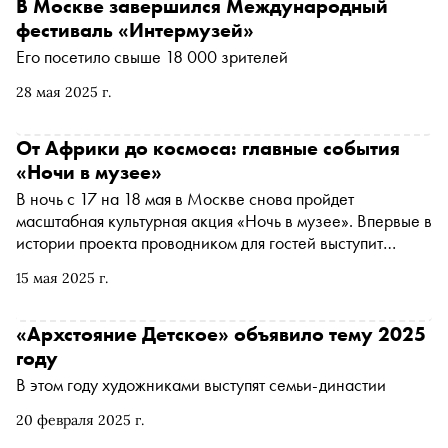
В Москве завершился Международный
фестиваль «Интермузей»
Его посетило свыше 18 000 зрителей
28 мая 2025 г.
От Африки до космоса: главные события
«Ночи в музее»
В ночь с 17 на 18 мая в Москве снова пройдет
масштабная культурная акция «Ночь в музее». Впервые в
истории проекта проводником для гостей выступит
искусственный интеллект — нейросеть подскажет, куда
15 мая 2025 г.
пойти, и станет соавтором аудиогида. Из более чем 600
бесплатных экскурсий, концертов, спектаклей,
кинопоказов, мастер-классов и лекций, которые пройдут
«Архстояние Детское» объявило тему 2025
на 170 площадках, «Сноб» выбрал 11 наиболее ярких и
году
интересных событий
В этом году художниками выступят семьи-династии
20 февраля 2025 г.