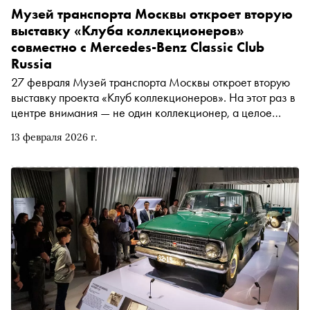
Музей транспорта Москвы откроет вторую
выставку «Клуба коллекционеров»
совместно с Mercedes-Benz Classic Club
Russia
27 февраля Музей транспорта Москвы откроет вторую
выставку проекта «Клуб коллекционеров». На этот раз в
центре внимания — не один коллекционер, а целое
сообщество: Mercedes-Benz Classic Club Russia,
13 февраля 2026 г.
официальный клуб владельцев и поклонников
классических автомобилей марки в России