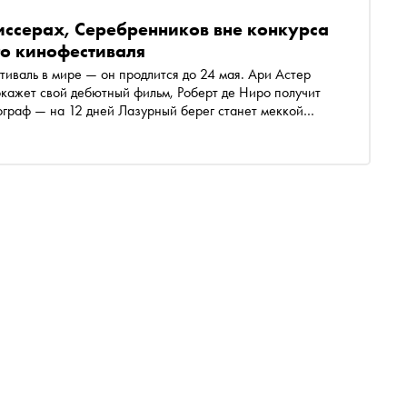
иссерах, Серебренников вне конкурса
го кинофестиваля
тиваль в мире — он продлится до 24 мая. Ари Астер
окажет свой дебютный фильм, Роберт де Ниро получит
ограф — на 12 дней Лазурный берег станет меккой
была в Канны и рассказывает, каким будет фестиваль в