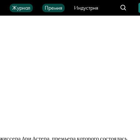
ы
Журнал
Премия
Индустрия
део
Город
IT-продукты
жиссера Ари Астера, премьера которого состоялась