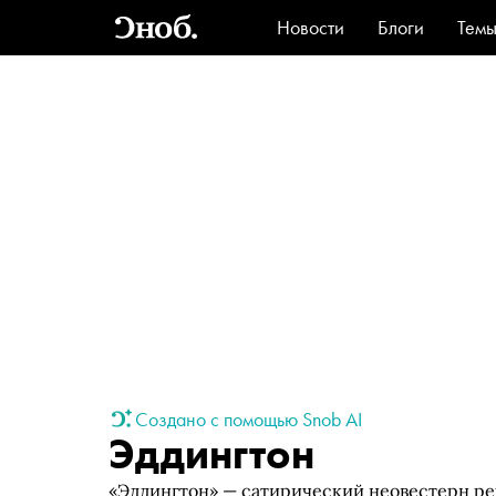
Новости
Блоги
Тем
Стиль
Ви
Создано с помощью Snob AI
Эддингтон
«Эддингтон» — сатирический неовестерн ре