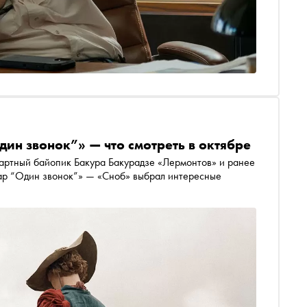
ин звонок”» — что смотреть в октябре
дартный байопик Бакура Бакурадзе «Лермонтов» и ранее
ар “Один звонок”» — «Сноб» выбрал интересные