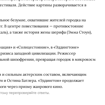
естиваля. Действие картины разворачивается в
ьное безумие, охватившие жителей городка на
er. В центре повествования — противостояние
аль), а также история жены шерифа (Эмма Стоун),
нация» и «Солнцестояние», в «Эддингтоне»
кризиса западной цивилизации. Режиссер
альной шизофрении, превращая городок в микрокосм
м и сильным актерским составом, включающим
н и Остина Батлера. «Эддингтон» продолжает
оги через призму жанрового кино.
тому перепроверяйте ответы.