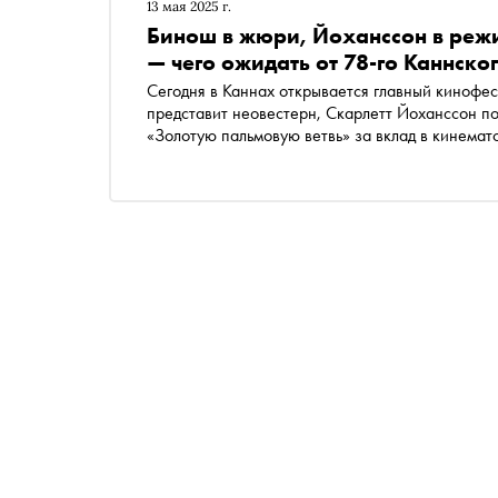
13 мая 2025 г.
Бинош в жюри, Йоханссон в реж
— чего ожидать от 78-го Каннско
Сегодня в Каннах открывается главный кинофес
представит неовестерн, Скарлетт Йоханссон п
«Золотую пальмовую ветвь» за вклад в кинемат
авторского кино. Кинокритик Ксения Балюк при
этом году