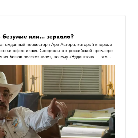
, безумие или… зеркало?
долгожданный неовестерн Ари Астера, который впервые
ого кинофестиваля. Специально к российской премьере
ения Балюк рассказывает, почему «Эддингтон» — это
ом мы живём