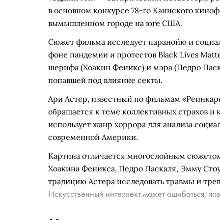
в основном конкурсе 78-го Каннского киноф
вымышленном городе на юге США.
Сюжет фильма исследует паранойю и социал
фоне пандемии и протестов Black Lives Matt
шерифа (Хоакин Феникс) и мэра (Педро Паск
попавшей под влияние секты.
Ари Астер, известный по фильмам «Реинкар
обращается к теме коллективных страхов и 
использует жанр хоррора для анализа соци
современной Америки.
Картина отличается многослойным сюжето
Хоакина Феникса, Педро Паскаля, Эмму Стоу
традицию Астера исследовать травмы и трев
Искусственный интеллект может ошибаться, поэ