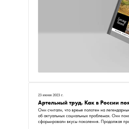
23 июня 2023 г.
Артельный труд. Как в России п
Они считали, что время полотен на легендарны
об актуальных социальных проблемах. Они поня
сформировали вкусы поколения. Продолжая проект «Азбука российской культуры» , «Сноб» п
текст на букву П — о передвижниках, объедине