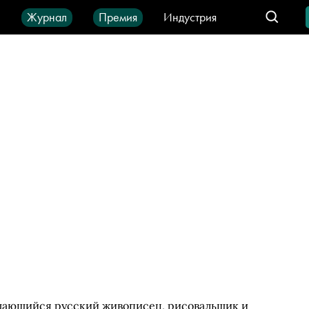
ы
Журнал
Премия
Индустрия
део
Город
IT-продукты
ыдающийся русский живописец, рисовальщик и