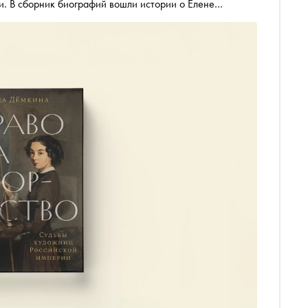
и. В сборник биографий вошли истории о Елене
й и ещё четырнадцати талантливых женщинах. «Сноб»
1843–1914)