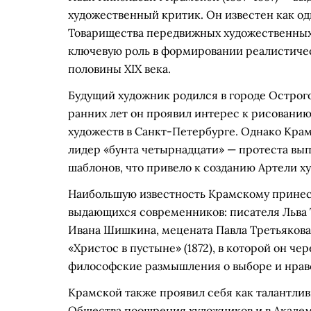
художественный критик. Он известен как од
Товарищества передвижных художественных 
ключевую роль в формировании реалистичес
половины XIX века.
Будущий художник родился в городе Острог
ранних лет он проявил интерес к рисованию
художеств в Санкт-Петербурге. Однако Крамс
лидер «бунта четырнадцати» — протеста вы
шаблонов, что привело к созданию Артели х
Наибольшую известность Крамскому принесл
выдающихся современников: писателя Льва Т
Ивана Шишкина, мецената Павла Третьякова.
«Христос в пустыне» (1872), в которой он ч
философские размышления о выборе и нрав
Крамской также проявил себя как талантлив
Общества поощрения художников и в Академ