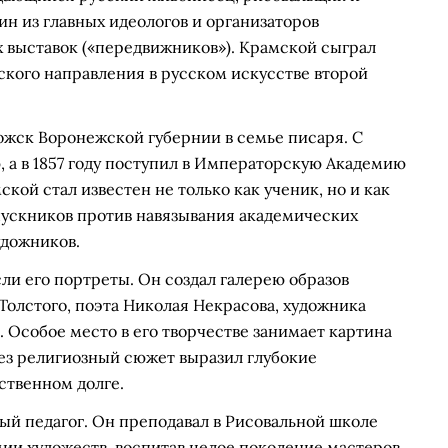
ин из главных идеологов и организаторов
выставок («передвижников»). Крамской сыграл
кого направления в русском искусстве второй
ожск Воронежской губернии в семье писаря. С
, а в 1857 году поступил в Императорскую Академию
кой стал известен не только как ученик, но и как
пускников против навязывания академических
удожников.
и его портреты. Он создал галерею образов
олстого, поэта Николая Некрасова, художника
 Особое место в его творчестве занимает картина
ерез религиозный сюжет выразил глубокие
ственном долге.
ый педагог. Он преподавал в Рисовальной школе
ии художеств, воспитав целое поколение мастеров.