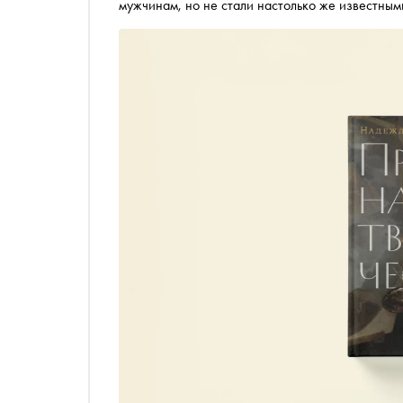
мужчинам, но не стали настолько же известным
Поленовой, Ольге Розановой, Варваре Бубново
публикует отрывок из главы о Елизавете Бём (