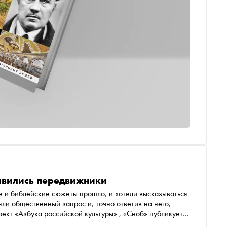
оявились передвижники
е и библейские сюжеты прошло, и хотели высказываться
ли общественный запрос и, точно ответив на него,
убликует
нии художников, оставившем заметный след в