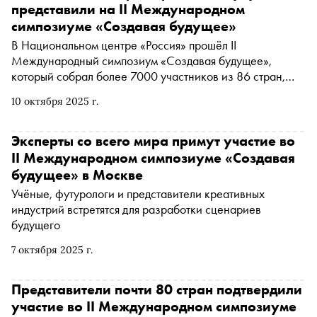
возможность учёным презентовать свои открытия и
представили на II Международном
поделиться знаниями в различных сферах
симпозиуме «Создавая будущее»
В Национальном центре «Россия» прошёл II
Международный симпозиум «Создавая будущее»,
который собрал более 7000 участников из 86 стран,
включая государства ШОС, БРИКС, Европу, США,
10 октября 2025 г.
Латинскую Америку, Юго-Восточную Азию и Африку.
Онлайн-трансляцию посмотрели более 50,8 млн
человек
Эксперты со всего мира примут участие во
II Международном симпозиуме «Создавая
будущее» в Москве
Учёные, футурологи и представители креативных
индустрий встретятся для разработки сценариев
будущего
7 октября 2025 г.
Представители почти 80 стран подтвердили
участие во II Международном симпозиуме