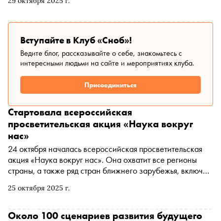
29 октября 2025 г.
регионов России и Абхазии
Вступайте в Клуб «Сноб»!
Ведите блог, рассказывайте о себе, знакомьтесь с
интересными людьми на сайте и мероприятиях клуба.
Присоединиться
Стартовала всероссийская
просветительская акция «Наука вокруг
нас»
24 октября началась всероссийская просветительская
акция «Наука вокруг нас». Она охватит все регионы
страны, а также ряд стран ближнего зарубежья, включая
Абхазию, Белоруссию, Таджикистан, Узбекистан и
25 октября 2025 г.
Южную Осетию. Завершится акция в День работника
высшей школы, 19 ноября. Её главная задача —
продемонстрировать современные достижения, дать
Около 100 сценариев развития будущего