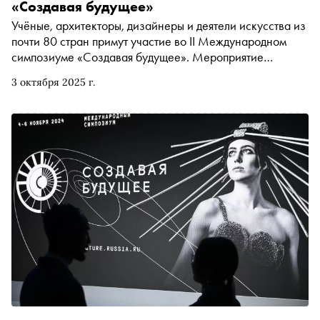
«Создавая будущее»
Учёные, архитекторы, дизайнеры и деятели искусства из
почти 80 стран примут участие во II Международном
симпозиуме «Создавая будущее». Мероприятие
состоится 7-8 октября в Москве, в Национальном
3 октября 2025 г.
центре «Россия»