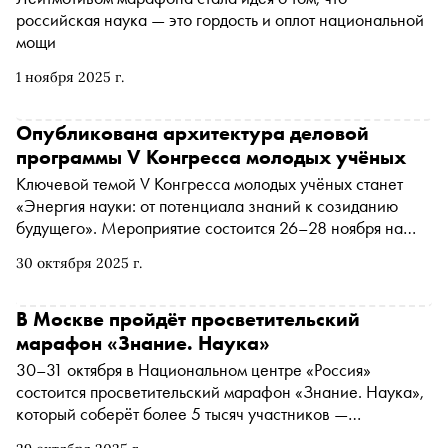
российская наука — это гордость и оплот национальной
мощи
1 ноября 2025 г.
Опубликована архитектура деловой
программы V Конгресса молодых учёных
Ключевой темой V Конгресса молодых учёных станет
«Энергия науки: от потенциала знаний к созиданию
будущего». Мероприятие состоится 26–28 ноября на
федеральной территории «Сириус». Конгресс молодых
30 октября 2025 г.
учёных — ключевое ежегодное мероприятие
Десятилетия науки и технологий, объявленного
президентом РФ Владимиром Путиным в 2022–2031
В Москве пройдёт просветительский
годах
марафон «Знание. Наука»
30–31 октября в Национальном центре «Россия»
состоится просветительский марафон «Знание. Наука»,
который соберёт более 5 тысяч участников —
школьников, студентов и молодых учёных из 82