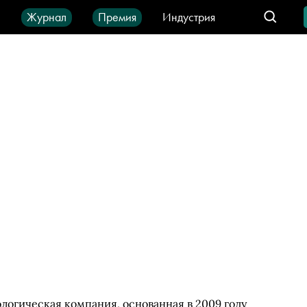
ы
Журнал
Премия
Индустрия
део
Город
IT-продукты
ологическая компания, основанная в 2009 году