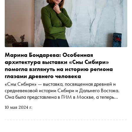
Марина Бондарева: Особенная
архитектура выставки «Сны Сибири»
помогла взглянуть на историю региона
глазами древнего человека
«Сны Сибири» — выставка, посвященная древней и
средневековой истории Сибири и Дальнего Востока.
Она была представлена в ГИМ в Москве, а теперь
откроется во Владивостоке. «Сноб» встретился с
10 мая 2024 г.
Мариной Бондаревой, идеологом и вдохновителем
проекта, основателем Фонда развития науки и культуры
«Таволга», и поговорил с ней об уникальном наследии
региона и взаимодействии арт-, бизнес- и научного