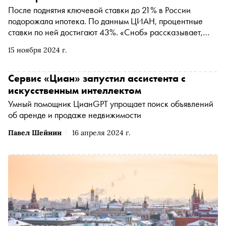
После поднятия ключевой ставки до 21% в России
подорожала ипотека. По данным ЦИАН, процентные
ставки по ней достигают 43%. «Сноб» рассказывает,
какие альтернативы ипотеке существуют и сколько на
15 ноября 2024 г.
них можно сэкономить
Сервис «Циан» запустил ассистента с
искусственным интеллектом
Умный помощник ЦианGPT упрощает поиск объявлений
об аренде и продаже недвижимости
Павел Шейнин
16 апреля 2024 г.