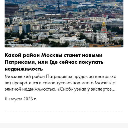
Какой район Москвы станет новыми
Патриками, или Где сейчас покупать
недвижимость
Московский район Патриарших прудов за несколько
лет превратился в самое тусовочное место Москвы с
элитной недвижимостью. «Сноб» узнал у экспертов,
какие районы могут повторить судьбу Патриков в
11 августа 2023 г.
ближайшие годы