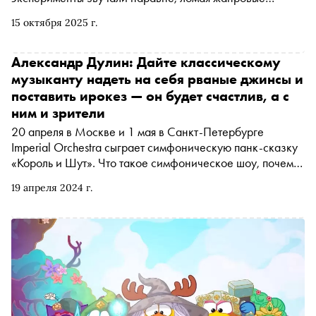
границы и создавая новый язык поколения. «Сноб»
15 октября 2025 г.
вспомнил пять культовых коллективов, которые задали
тон десятилетию и до сих пор остаются в плейлистах
слушателей
Александр Дулин: Дайте классическому
музыканту надеть на себя рваные джинсы и
поставить ирокез — он будет счастлив, а с
ним и зрители
20 апреля в Москве и 1 мая в Санкт-Петербурге
Imperial Orchestra сыграет симфоническую панк-сказку
«Король и Шут». Что такое симфоническое шоу, почему
для него нужны сотни музыкантов и при чем тут
19 апреля 2024 г.
вселенная Горшка и Князя — рассказывает
художественный руководитель оркестра Александр
Дулин