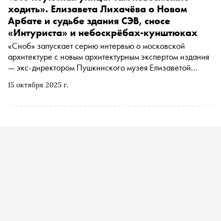
ходить». Елизавета Лихачёва о Новом
Арбате и судьбе здания СЭВ, сносе
«Интуриста» и небоскрёбах-кунштюках
«Сноб» запускает серию интервью о московской
архитектуре с новым архитектурным экспертом издания
— экс-директором Пушкинского музея Елизаветой
Лихачевой. В первом материале автор «Сноба» Егор
15 октября 2025 г.
Спесивцев поговорил с ней о возникновении и сложной
судьбе Нового Арбата, здании СЭВ и перспективах
строительства нового небоскреба, снесённой гостинице
«Интурист» и модернистских зданиях Москвы, которые
скоро могут исчезнуть (и это необязательно плохо)