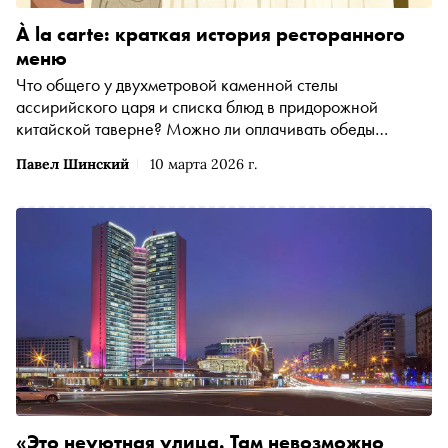
À la carte: краткая история ресторанного
меню
Что общего у двухметровой каменной стелы
ассирийского царя и списка блюд в придорожной
китайской таверне? Можно ли оплачивать обеды
рисунками на полях и почему в американских
Павел Шинский
10 марта 2026 г.
ресторанах долгое время скрывали цены от женщин?
Павел Шинский — фотохудожник, генеральный
директор CCI France Russie и основатель «Винного
атласа России» — рассказывает историю превращения
простого списка продуктов в высокое искусство и
мощный инструмент маркетинга
«Это неуютная улица. Там невозможно