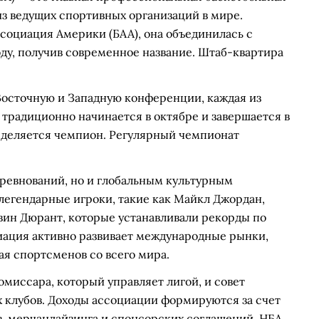
з ведущих спортивных организаций в мире.
ссоциация Америки (БАА), она объединилась с
оду, получив современное название. Штаб-квартира
 Восточную и Западную конференции, каждая из
 традиционно начинается в октябре и завершается в
еделяется чемпион. Регулярный чемпионат
оревнований, но и глобальным культурным
 легендарные игроки, такие как Майкл Джордан,
ин Дюрант, которые устанавливали рекорды по
циация активно развивает международные рынки,
я спортсменов со всего мира.
миссара, который управляет лигой, и совет
 клубов. Доходы ассоциации формируются за счет
в, мерчандайзинга и спонсорских соглашений. НБА