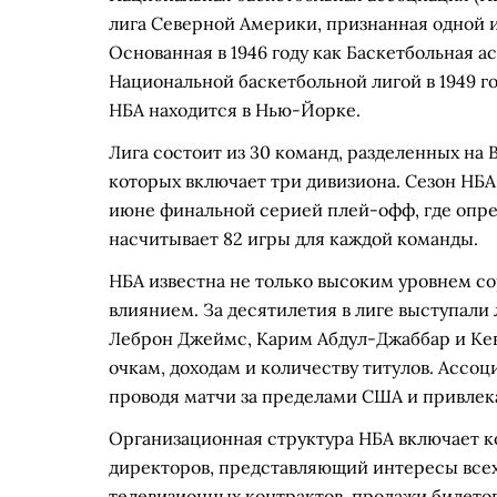
лига Северной Америки, признанная одной и
Основанная в 1946 году как Баскетбольная а
Национальной баскетбольной лигой в 1949 г
НБА находится в Нью-Йорке.
Лига состоит из 30 команд, разделенных на
которых включает три дивизиона. Сезон НБА
июне финальной серией плей-офф, где опр
насчитывает 82 игры для каждой команды.
НБА известна не только высоким уровнем с
влиянием. За десятилетия в лиге выступали
Леброн Джеймс, Карим Абдул-Джаббар и Кев
очкам, доходам и количеству титулов. Ассо
проводя матчи за пределами США и привлека
Организационная структура НБА включает ко
директоров, представляющий интересы всех
телевизионных контрактов, продажи билето