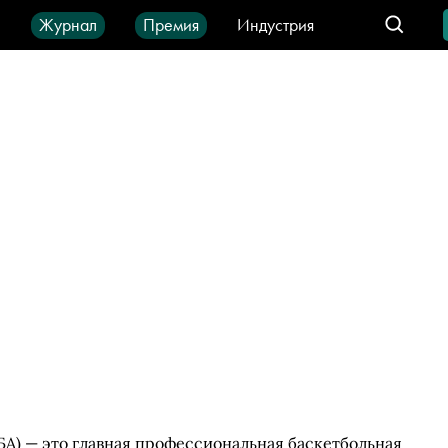
ы
Журнал
Премия
Индустрия
део
Город
IT-продукты
БА) — это главная профессиональная баскетбольная