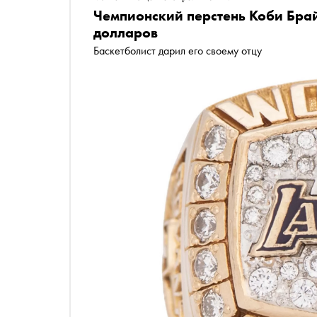
Чемпионский перстень Коби Брай
долларов
Баскетболист дарил его своему отцу