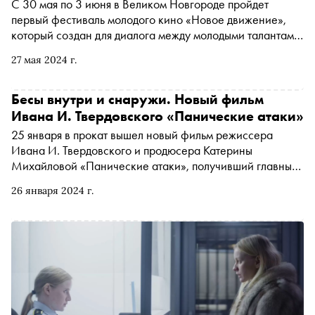
С 30 мая по 3 июня в Великом Новгороде пройдет
первый фестиваль молодого кино «Новое движение»,
который создан для диалога между молодыми талантами
и профессионалами киноиндустрии. «Сноб» поговорил с
27 мая 2024 г.
генеральным продюсером фестиваля Максимом
Королевым о том, как начинающему кинематографисту
попасть в сферу, что от него хотят услышать
Бесы внутри и снаружи. Новый фильм
представители онлайн-кинотеатров и почему семейное
Ивана И. Твердовского «Панические атаки»
кино — это тренд
25 января в прокат вышел новый фильм режиссера
Ивана И. Твердовского и продюсера Катерины
Михайловой «Панические атаки», получивший главный
приз московского кинофестиваля «Зимний-2023».
26 января 2024 г.
Перед уходом на творческий перерыв Твердовский снял
картину о девушке, которая пытается справиться с
душевными травмами. Какое неординарное решение
проблем нашла героиня, чувствующая себя проклятой на
российской земле, — в материале «Сноба»