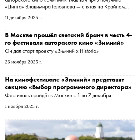
«Цинга» Владимира Головнёва — снятая на Крайнем
Севере драма про послушника (Никита Ефремов, приз
11 декабря 2025 г.
за лучшую мужскую роль), который должен преодолеть
искушения перед тем, как получит сан. Киножурналист
Катя Загвоздкина посмотрела фестивальную программу
В Москве прошёл светский бранч в честь 4-
и подробнее рассказывает про «Цингу» и другие лучшие
го фестиваля авторского кино «Зимний»
фильмы «Зимнего»
Он дал старт проекту «Зимний х Historia»
26 ноября 2025 г.
На кинофестивале «Зимний» представят
секцию «Выбор программного директора»
Фестиваль пройдёт в Москве с 1 по 7 декабря
1 ноября 2025 г.