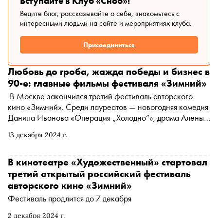
Вступайте в Клуб «Сноб»!
Ведите блог, рассказывайте о себе, знакомьтесь с
интересными людьми на сайте и мероприятиях клуба.
Присоединиться
Любовь до гроба, жажда победы и бизнес в
90-е: главные фильмы фестиваля «Зимний»
В Москве закончился третий фестиваль авторского
кино «Зимний». Среди лауреатов — новогодняя комедия
Данила Иванова «Операция „Холодно”», драма Алены
Званцовой «День недели — любой» и дебютная работа
13 декабря 2024 г.
Виктории Мокеровой «Чувства». Об этих и других
достойных внимания кинолентах — рассказывает Катя
Загвоздкина
В кинотеатре «Художественный» стартовал
третий открытый российский фестиваль
авторского кино «Зимний»
Фестиваль продлится до 7 декабря
2 декабря 2024 г.