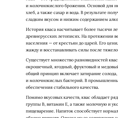
и молочнокислого брожения. Основой для не
хлеб, а также сахар и вода. В результате п
сладким вкусом и низким содержанием алког
История кваса насчитывает более тысячи ле
древнерусских летописях. На протяжении в
населения — от крестьян до царей. Его ценил
жажду и восстанавливать силы после тяжело
Существует множество разновидностей квас
окрошечный, ягодный, фруктовый и медовый
общий принцип включает затирание солода,
и молочнокислых бактерий. В промышленных
обеспечения стабильного качества.
Помимо вкусовых качеств, квас обладает ря
группы B, витамин E, а также молочную и у
пищеварение. Напиток способствует норм
обмена веществ. Однако из-за содержания са