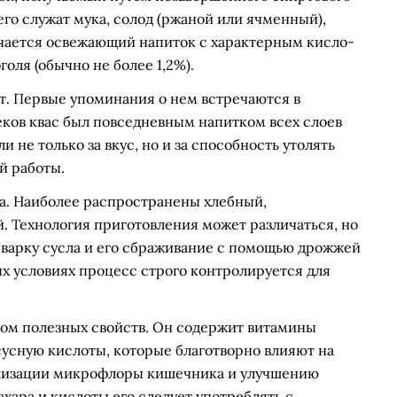
го служат мука, солод (ржаной или ячменный),
олучается освежающий напиток с характерным кисло-
оля (обычно не более 1,2%).
т. Первые упоминания о нем встречаются в
еков квас был повседневным напитком всех слоев
и не только за вкус, но и за способность утолять
й работы.
а. Наиболее распространены хлебный,
. Технология приготовления может различаться, но
 варку сусла и его сбраживание с помощью дрожжей
 условиях процесс строго контролируется для
дом полезных свойств. Он содержит витамины
ксусную кислоты, которые благотворно влияют на
ализации микрофлоры кишечника и улучшению
хара и кислоты его следует употреблять с