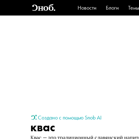
Новости
Блоги
Тем
Стиль
Ви
Создано с помощью Snob AI
квас
Квас — это традиционный славянский напит