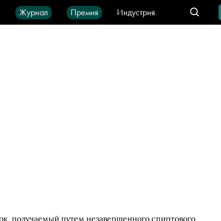
ы
Журнал
Премия
Индустрия
део
Город
IT-продукты
ок, получаемый путем незавершенного спиртового