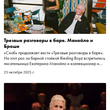
Трезвые разговоры в баре. Манойло и
Броше
«Сноб» продолжает вести «Трезвые разговоры в баре».
На этот раз за барной стойкой Riesling Boyz встретились
писательница Екатерина Манойло и коллекционер и
организатор выставок современного искусства Пьер
23 октября 2025 г.
Броше. Обсудили, зачем женщины стремятся к
равноправию, где в России самые вкусные макароны по-
флотски и сколько предметов нужно иметь, чтобы быть
счастливым. Бонусом из стенограммы узнаете, что живёт
дольше — любовь или коллекция