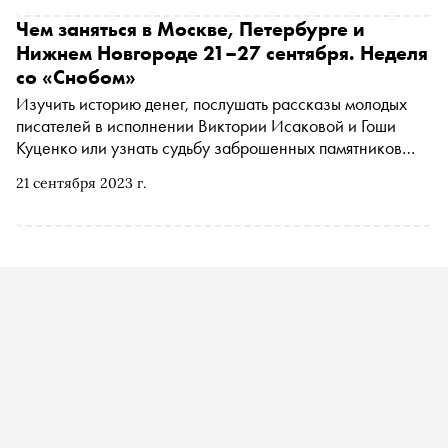
Чем заняться в Москве, Петербурге и
Нижнем Новгороде 21–27 сентября. Неделя
со «Снобом»
Изучить историю денег, послушать рассказы молодых
писателей в исполнении Виктории Исаковой и Гоши
Куценко или узнать судьбу заброшенных памятников
архитектуры. «Сноб» рассказывает, чем заняться и куда
21 сентября 2023 г.
сходить на ближайшей неделе