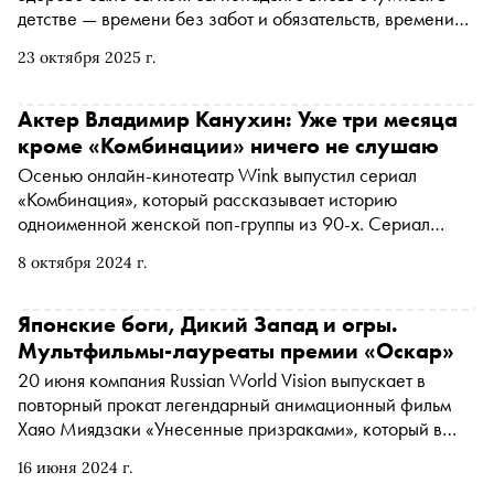
детстве — времени без забот и обязательств, времени
развлечений и веселья. В особенно сложные и
23 октября 2025 г.
непонятные моменты жизни нам хочется взглянуть на
мир под другим углом — может, глазами наивного, но
при этом не по годам мудрого ребёнка. К выходу
Актер Владимир Канухин: Уже три месяца
анимационного фильма «Финник 2», который стартует в
кроме «Комбинации» ничего не слушаю
прокате уже 23 октября, мы предлагаем подборку
Осенью онлайн-кинотеатр Wink выпустил сериал
мультфильмов, которые помогут отвлечься и по-новому
«Комбинация», который рассказывает историю
открыть для себя этот мир
одноименной женской поп-группы из 90-х. Сериал
называют одной из главных премьер сезона — он
8 октября 2024 г.
показал лучший старт среди всех ориджиналс Wink.
Роль одного из отцов-основателей «Комбинации»,
композитора Виталия Окорокова сыграл Владимир
Японские боги, Дикий Запад и огры.
Канухин. «Сноб» поговорил с актером о том, как
Мультфильмы-лауреаты премии «Оскар»
Виталий Окороков помогал ему готовиться к роли, какие
20 июня компания Russian World Vision выпускает в
правила своего мастера Дмитрия Брусникина он усвоил
повторный прокат легендарный анимационный фильм
навсегда, а также — о дружбе с Никитой Кологривым и
Хаяо Миядзаки «Унесенные призраками», который в
театре
2003 году выиграл гонку за оскаровской статуэткой в
16 июня 2024 г.
категории «Лучший анимационный фильм». «Сноб»