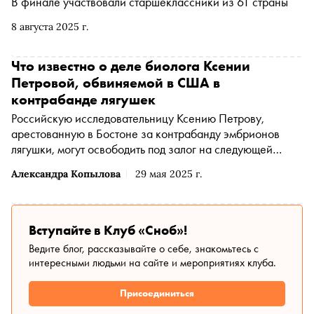
В финале участвовали старшеклассники из 61 страны
8 августа 2025 г.
Что известно о деле биолога Ксении
Петровой, обвиняемой в США в
контрабанде лягушек
Российскую исследовательницу Ксению Петрову,
арестованную в Бостоне за контрабанду эмбрионов
лягушки, могут освободить под залог на следующей
неделе. Суд признал аннуляцию ее визы незаконной, но
Александра Копылова
29 мая 2025 г.
правительство все еще может попытаться ее
депортировать. Подробнее о деле Петровой — в
материале «Сноба»
Вступайте в Клуб «Сноб»!
Ведите блог, рассказывайте о себе, знакомьтесь с
интересными людьми на сайте и мероприятиях клуба.
Присоединиться