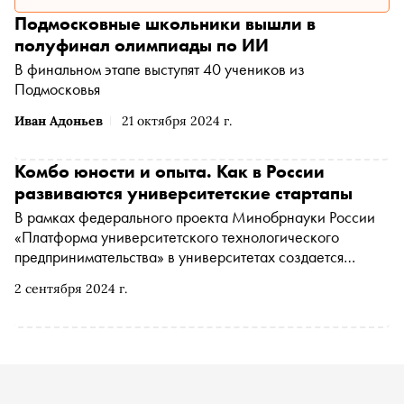
Подмосковные школьники вышли в
полуфинал олимпиады по ИИ
В финальном этапе выступят 40 учеников из
Подмосковья
Иван Адоньев
21 октября 2024 г.
Комбо юности и опыта. Как в России
развиваются университетские стартапы
В рамках федерального проекта Минобрнауки России
«Платформа университетского технологического
предпринимательства» в университетах создается
благоприятная среда для развития новых идей и их
2 сентября 2024 г.
трансформации в успешные бизнес-проекты. В конце
прошлого года программу дополнил новый инструмент
поддержки — университетские венчурные фонды.
«Сноб» объясняет, чем они могут быть полезны
университетским стартапам и каким образом дополняют
экосистему для развития российского техпреда