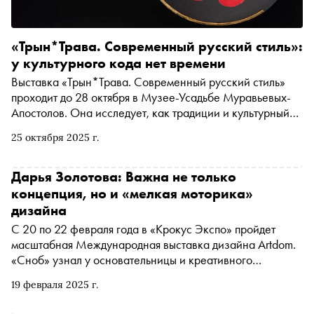
«Трын*Трава. Современный русский стиль»:
у культурного кода нет времени
Выставка «Трын*Трава. Современный русский стиль»
проходит до 28 октября в Музее-Усадьбе Муравьевых-
Апостолов. Она исследует, как традиции и культурный
код России продолжают развиваться в современном
25 октября 2025 г.
дизайне и искусстве. О том, как сегодня проявляется
русский стиль, где грань между подлинной традицией и
её имитацией, и почему важно фиксировать дух
Дарья Золотова: Важна не только
времени через искусство, «Сноб» поговорил с
концепция, но и «мелкая моторика»
кураторами и организаторами выставки — Элиной
дизайна
Туктамишевой, Ириной Батьковой и Светланой Поповой
С 20 по 22 февраля года в «Крокус Экспо» пройдет
масштабная Международная выставка дизайна Artdom.
«Сноб» узнал у основательницы и креативного
директора Artdom Дарьи Золотовой, с чего начинался
19 февраля 2025 г.
проект, что такое настоящий «русский стиль» и правда
ли, что в индустрии дизайна лидируют женщины