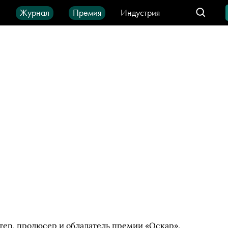
ы
Журнал
Премия
Индустрия
део
Город
IT-продукты
тер, продюсер и обладатель премии «Оскар».