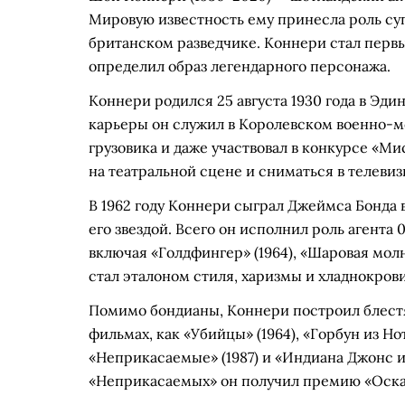
Мировую известность ему принесла роль су
британском разведчике. Коннери стал первы
определил образ легендарного персонажа.
Коннери родился 25 августа 1930 года в Эди
карьеры он служил в Королевском военно-м
грузовика и даже участвовал в конкурсе «Мис
на театральной сцене и сниматься в телеви
В 1962 году Коннери сыграл Джеймса Бонда 
его звездой. Всего он исполнил роль агент
включая «Голдфингер» (1964), «Шаровая молни
стал эталоном стиля, харизмы и хладнокрови
Помимо бондианы, Коннери построил блестящ
фильмах, как «Убийцы» (1964), «Горбун из Нот
«Неприкасаемые» (1987) и «Индиана Джонс и 
«Неприкасаемых» он получил премию «Оскар