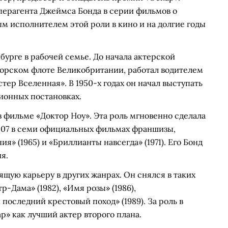
перагента Джеймса Бонда в серии фильмов о
м исполнителем этой роли в кино и на долгие годы
нбурге в рабочей семье. До начала актерской
орском флоте Великобритании, работал водителем
тер Вселенная». В 1950-х годах он начал выступать
зионных постановках.
в фильме «Доктор Ноу». Эта роль мгновенно сделала
а 007 в семи официальных фильмах франшизы,
я» (1965) и «Бриллианты навсегда» (1971). Его Бонд
я.
ую карьеру в других жанрах. Он снялся в таких
р-Дама» (1982), «Имя розы» (1986),
последний крестовый поход» (1989). За роль в
» как лучший актер второго плана.