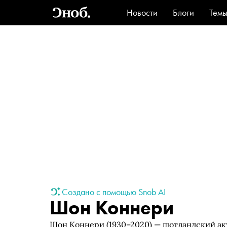
Новости
Блоги
Тем
Стиль
Ви
Создано с помощью Snob AI
Шон Коннери
Шон Коннери (1930–2020) — шотландский ак