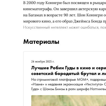
В 2000 году Коннери был посвящен в рыцари 
кинематографа. Он завершил актерскую карье
на Багамах в возрасте 90 лет. Шон Коннери 
мирового кино, а его образ Джеймса Бонда 
Искусственный интеллект может ошибаться, поэ
Материалы
24 ноября 2025 г.
Лучшие Робин Гуды в кино и сер
советский бородатый брутал и 
На стриминговой платформе MGM+, подарившей
«Извне» и недавняя экранизация «Института» С
Гуда» с Шоном Бином в роли шерифа Ноттингем
роли. Впечатлившись высокими критическими о
одобрения на Rotten Tomatoes), «Сноб» вспоми
разбойника на больших и малых экранах