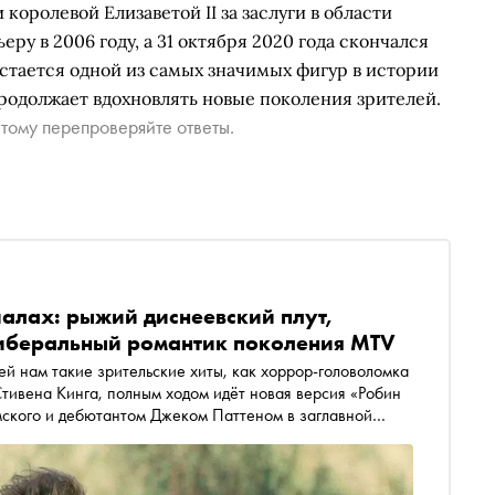
королевой Елизаветой II за заслуги в области
ру в 2006 году, а 31 октября 2020 года скончался
остается одной из самых значимых фигур в истории
продолжает вдохновлять новые поколения зрителей.
тому перепроверяйте ответы.
иалах: рыжий диснеевский плут,
либеральный романтик поколения MTV
 нам такие зрительские хиты, как хоррор-головоломка
тивена Кинга, полным ходом идёт новая версия «Робин
ского и дебютантом Джеком Паттеном в заглавной
ценками новых похождений героя в трико (75 %
нает самые удачные воплощения благородного