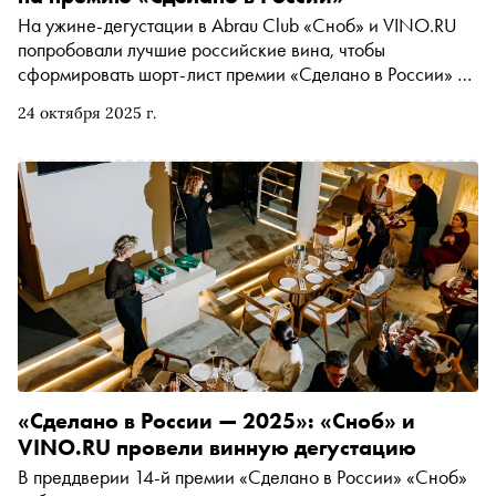
На ужине-дегустации в Abrau Club «Сноб» и VINO.RU
попробовали лучшие российские вина, чтобы
сформировать шорт-лист премии «Сделано в России» в
номинации «Градусы качества». Победителей в этой и во
24 октября 2025 г.
всех остальных номинациях выберут читатели —
голосование откроется уже на следующей неделе
«Сделано в России — 2025»: «Сноб» и
VINO.RU провели винную дегустацию
В преддверии 14-й премии «Сделано в России» «Сноб»