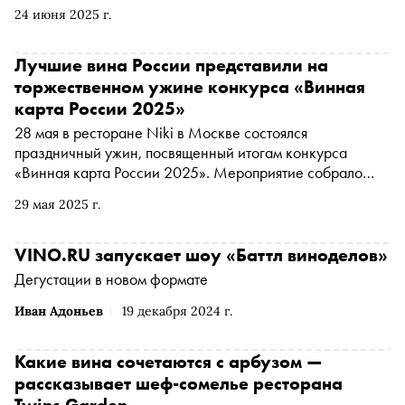
24 июня 2025 г.
Лучшие вина России представили на
торжественном ужине конкурса «Винная
карта России 2025»
28 мая в ресторане Niki в Москве состоялся
праздничный ужин, посвященный итогам конкурса
«Винная карта России 2025». Мероприятие собрало
ведущих экспертов отрасли: сомелье и виноделов,
29 мая 2025 г.
представителей СМИ и блогеров
VINO.RU запускает шоу «Баттл виноделов»
Дегустации в новом формате
Иван Адоньев
19 декабря 2024 г.
Какие вина сочетаются с арбузом —
рассказывает шеф-сомелье ресторана
Twins Garden