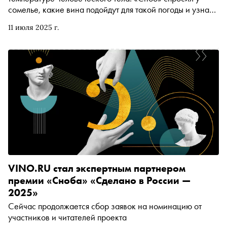
сомелье, какие вина подойдут для такой погоды и узнал,
какие из них хорошо сочетаются с ягодами, пиццей и
11 июля 2025 г.
другими закусками для посиделок на открытом воздухе
VINO.RU стал экспертным партнером
премии «Сноба» «Сделано в России —
2025»
Сейчас продолжается сбор заявок на номинацию от
участников и читателей проекта