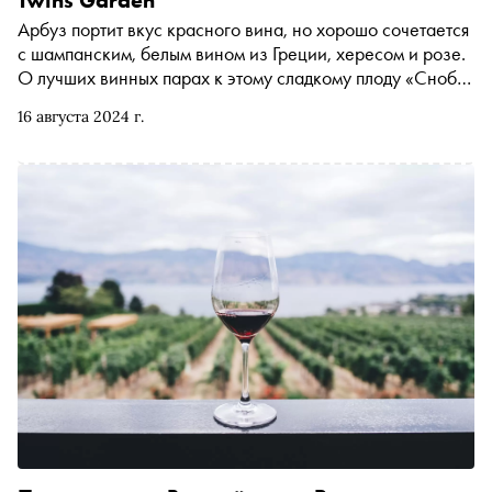
Арбуз портит вкус красного вина, но хорошо сочетается
с шампанским, белым вином из Греции, хересом и розе.
О лучших винных парах к этому сладкому плоду «Снобу»
рассказала шеф-сомелье ресторана Twins Garden и
16 августа 2024 г.
эксперт Vino.ru Светлана Ломсадзе