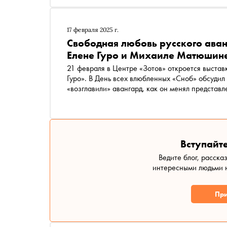
17 февраля 2025 г.
Свободная любовь русского аван
Елене Гуро и Михаиле Матюшин
21 февраля в Центре «Зотов» откроется выста
Гуро». В День всех влюбленных «Сноб» обсудил
«возглавили» авангард, как он менял представл
человеческое как таковое, из-за чего сексуаль
фантазии о мертвом сыне преследовали Елену 
трансмедиальных и когда им это вредит
Вступайте
Ведите блог, расска
интересными людьми н
При