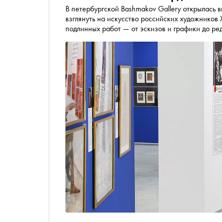
В петербургской Bashmakov Gallery открылась 
взглянуть на искусство российских художников 
подлинных работ — от эскизов и графики до р
формировался авангард, и дают возможность ув
Серебряного века до новаторских эксперимен
Шагала. Практически все экспонаты демонстри
«Сноба»