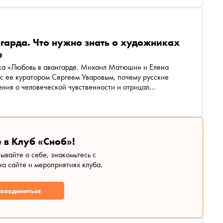
гарда. Что нужно знать о художниках
е
вка «Любовь в авангарде. Михаил Матюшин и Елена
 с ее куратором Сергеем Уваровым, почему русские
ения о человеческой чувственности и отрицал
ная революция захлебнулась при Сталине, какие
Гуро, зачем обычные художники превращаются в
 в Клуб «Сноб»!
зывайте о себе, знакомьтесь с
а сайте и мероприятиях клуба.
соединиться