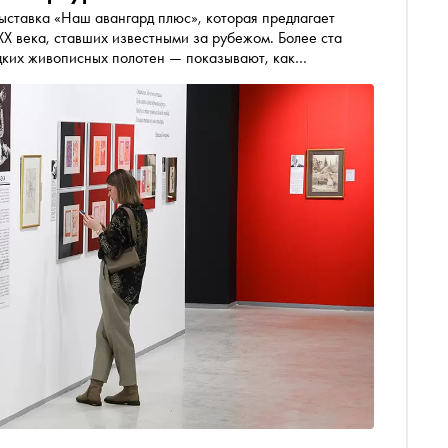
выставка «Наш авангард плюс», которая предлагает
XX века, ставших известными за рубежом. Более ста
едких живописных полотен — показывают, как
идеть связь поколений: от «Мира искусства»
тов Михаила Шемякина и редчайших работ Марка
руются в России впервые. Подробности — в материале