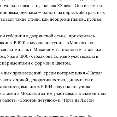
 русского авангарда начала XX века. Она известна
ионовым) лучизма — одного из первых абстрактных
атывает такие стили, как неопримитивизм, кубизм,
ой губернии в дворянской семье, приходилась
ина. В 1901 году она поступила в Московское
е познакомилась с Михаилом Ларионовым, ставшим
. Уже в 1900-х годах она активно участвовала в
кспериментами с формой и цветом.
аммных произведений, среди которых цикл «Жатва»,
ичаются яркой декоративностью, динамикой и
онописи, вышивке. В 1914 году она получила
ставки в Москве, а затем участвовала в знаменитых
в балеты «Золотой петушок» и «Ночь на Лысой
покинули Россию, обосновавшись в Париже. Во