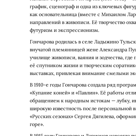
график, сценограф и одна из ключевых фигур
как основательница (вместе с Михаилом Лар
направлений в живописи. Её творчество охв
футуризм и экспрессионизм.
Гончарова родилась в селе Ладыжино Тульск
внучатой племянницей жене Александра Пушк
училище живописи, ваяния и зодчества, гд
её спутником жизни и творческим соратником
выставках, привлекая внимание смелыми э
В 1910-е годы Гончарова создала ряд прогр
«Купание коней» и «Павлин». Её работы отл
обращением к народным истокам — лубку, ик
широкую известность после персональной вы
«Русских сезонах» Сергея Дягилева, оформи
горе».
В 1915 году Гончарова и Ларионов навсегда 