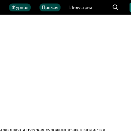
ы
Журнал
Премия
Индустрия
део
Город
IT-продукты
 выдающаяся русская художница-авангардистка,