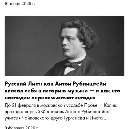
10 июня 2026 г.
проводится институцией совместно с Московской
областной филармонией при поддержке Министерства
культуры Российской Федерации и Министерства
культуры и туризма Московской области, — в
объединении музыки, ландшафта и исторического
места. Журналист Надежда Травина рассказывает, что
ждёт слушателей на каждом из пяти вечеров
Русский Лист: как Антон Рубинштейн
вписал себя в историю музыки — и как его
наследие переосмысляют сегодня
До 21 февраля в московской усадьбе Прове — Калиш
проходит первый Фестиваль Антона Рубинштейна —
учителя Чайковского, друга Тургенева и Листа,
основателя Санкт-Петербургской консерватории. Хотя
9 февраля 2026 г.