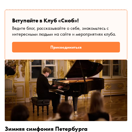
«Сноба». Мы изучили самые интересные грядущие
события Фестиваля — спектакли по Достоевскому,
концерты венецианской барочной классики и арабской
Вступайте в Клуб «Сноб»!
поэзии на запрещённом языке, оперы о лихих страницах
Ведите блог, рассказывайте о себе, знакомьтесь с
русской истории — и составили по ним гид
интересными людьми на сайте и мероприятиях клуба.
Присоединиться
Зимняя симфония Петербурга