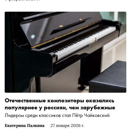
главным образом Рубинштейн как композитор остался
автором фортепианных концертов и оперы «Демон», на
первом фестивале его имени будут исполняться менее
известные хоровые и камерные сочинения. О
жизненном пути, фигуре пианиста и композитора, его
наследии, а также о самом фестивале специально для
«Сноба» рассказывает ведущий телеграм-канала
Sobolev//Music Олег Соболев
Отечественные композиторы оказались
популярнее у россиян, чем зарубежные
Лидером среди классиков стал Пётр Чайковский
Екатерина Палкина
27 января 2026 г.