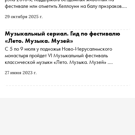
фестивале или отметить Хеллоуин на балу призраков.
Рассказываем, чем заняться и куда сходить на
29 октября 2025 г.
ближайшей неделе
Музыкальный сериал. Гид по фестивалю
«Лето. Музыка. Музей»
С 5 по 9 июля у подножья Ново-Иерусалимского
монастыря пройдет VI Музыкальный фестиваль
классической музыки «Лето. Музыка. Музей» .
Программа этого года посвящена 150-летию со дня
27 июня 2023 г.
рождения Сергея Рахманинова. На сцене под открытым
небом симфонический оркестр сыграет главные
сочинения композитора и других музыкантов, которые
повлияли на его творчество: Чайковского, Римского-
Корсакова, Танеева, Аренского. О главных концертах
фестиваля и опере в постановке труппы Большого театра
— в материале «Сноба»