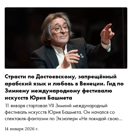
Страсти по Достоевскому, запрещённый
арабский язык и любовь в Венеции. Гид по
Зимнему международному фестивалю
искусств Юрия Башмета
11 января стартовал VII Зимний международный
фестиваль искусств Юрия Башмета. Он начался со
спектакля-фантазии по Экзюпери «Не покидай свою
планету». В нём главную роль сыграл Константин
14 января 2026 г.
Хабенский, интервью с которым украсило 112-й номер