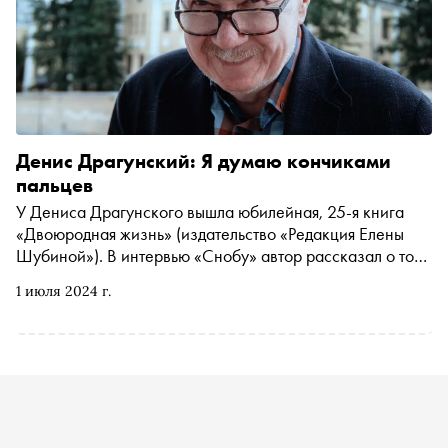
Денис Драгунский: Я думаю кончиками
пальцев
У Дениса Драгунского вышла юбилейная, 25-я книга
«Двоюродная жизнь» (издательство «Редакция Елены
Шубиной»). В интервью «Снобу» автор рассказал о том,
как начал писать прозу, почему он последний
1 июля 2024 г.
литературный герой и не надоела ли ему литература