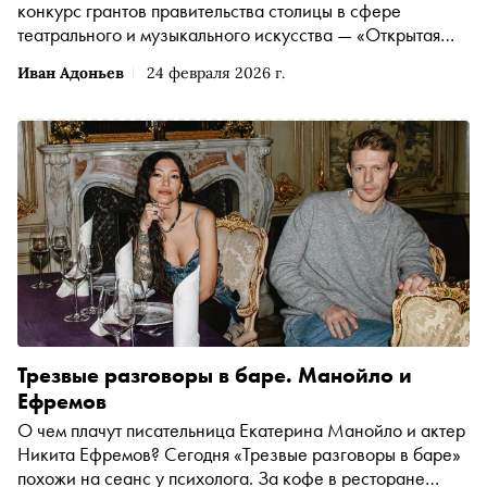
конкурс грантов правительства столицы в сфере
театрального и музыкального искусства — «Открытая
сцена». Подать документы можно с 26 января по 6 марта
Иван Адоньев
24 февраля 2026 г.
через цифровую платформу «Дело в Москве».
Организатором программы традиционно выступает
Департамент культуры города
Трезвые разговоры в баре. Манойло и
Ефремов
О чем плачут писательница Екатерина Манойло и актер
Никита Ефремов? Сегодня «Трезвые разговоры в баре»
похожи на сеанс у психолога. За кофе в ресторане