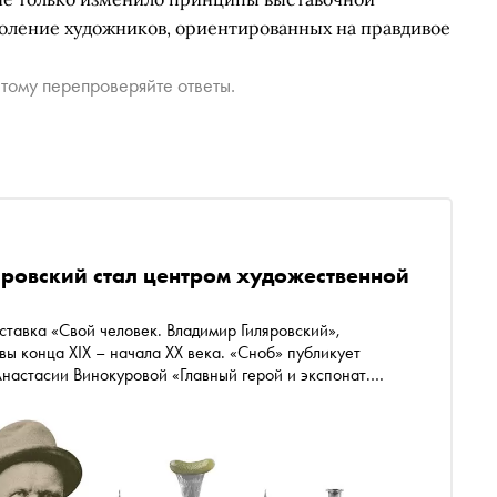
коление художников, ориентированных на правдивое
тому перепроверяйте ответы.
яровский стал центром художественной
тавка «Свой человек. Владимир Гиляровский»,
 конца XIX – начала XX века. «Сноб» публикует
Анастасии Винокуровой «Главный герой и экспонат.
ров, коллекционер живописи и критик “красочного