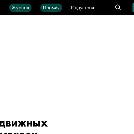
ы
Журнал
Премия
Индустрия
део
Город
IT-продукты
едвижных