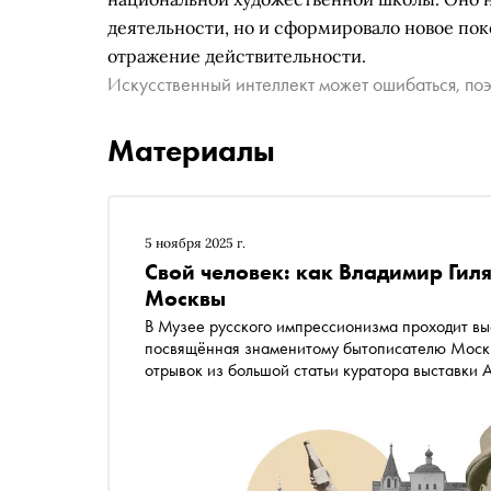
деятельности, но и сформировало новое по
отражение действительности.
Искусственный интеллект может ошибаться, поэ
Материалы
5 ноября 2025 г.
Свой человек: как Владимир Гил
Москвы
В Музее русского импрессионизма проходит выс
посвящённая знаменитому бытописателю Москвы
отрывок из большой статьи куратора выставки 
Гиляровский как модель художников и скульпто
недомыслия”»