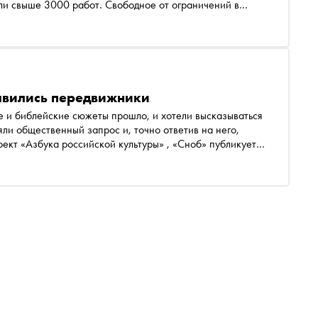
ли свыше 3000 работ. Свободное от ограничений в
 200 авторов, молодых художников и прославленных
 специалиста выставочного отдела Музея русского
к принципы подготовки экспозиций НОХ сопоставимы с
я уникальными
оявились передвижники
е и библейские сюжеты прошло, и хотели высказываться
ли общественный запрос и, точно ответив на него,
убликует
нии художников, оставившем заметный след в