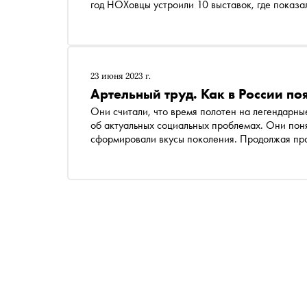
год НОХовцы устроили 10 выставок, где показа
стилях и течениях, общество объединяло более
мастеров. «Сноб» попросил куратора выставки,
импрессионизма Ольгу Юркину рассказать, ка
современными практиками и в чем они остаютс
23 июня 2023 г.
Артельный труд. Как в России п
Они считали, что время полотен на легендарны
об актуальных социальных проблемах. Они поня
сформировали вкусы поколения. Продолжая проект «Азбука российской культуры» , «Сноб» п
текст на букву П — о передвижниках, объедине
российской живописи