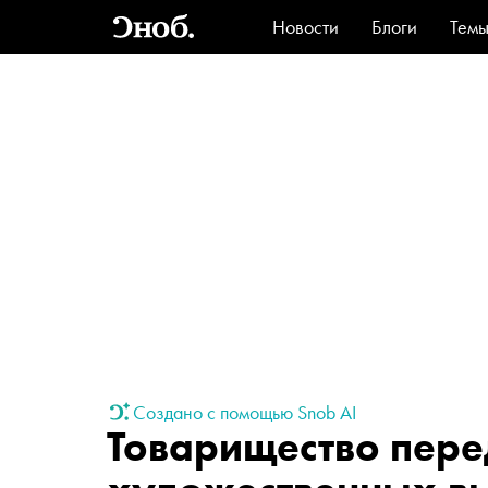
Новости
Блоги
Тем
Стиль
Ви
Создано с помощью Snob AI
Товарищество пер