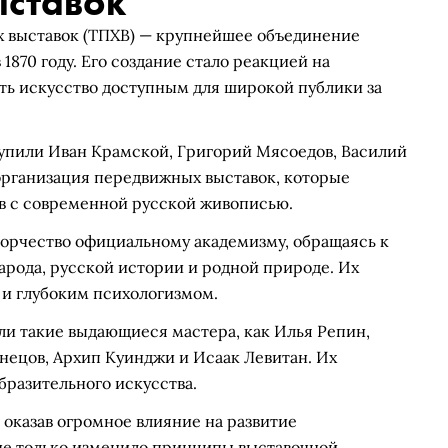
ыставок
 выставок (ТПХВ) — крупнейшее объединение
1870 году. Его создание стало реакцией на
ть искусство доступным для широкой публики за
упили Иван Крамской, Григорий Мясоедов, Василий
организация передвижных выставок, которые
в с современной русской живописью.
орчество официальному академизму, обращаясь к
арода, русской истории и родной природе. Их
и глубоким психологизмом.
или такие выдающиеся мастера, как Илья Репин,
нецов, Архип Куинджи и Исаак Левитан. Их
бразительного искусства.
 оказав огромное влияние на развитие
не только изменило принципы выставочной