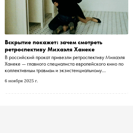
Вскрытие покажет: зачем смотреть
ретроспективу Михаэля Ханеке
В российский прокат привезли ретроспективу Михаэля
Ханеке — главного специалиста европейского кино по
коллективным травмам и экзистенциальному
дискомфорту. Для тех, кто соскучился по ледяному
6 ноября 2025 г.
спокойствию, с которым австрийский режиссёр
препарирует современное общество, в ноябре на
экраны возвращаются три его работы французского
периода. Это не то кино, на которое ходят расслабиться;
скорее — сеанс шоковой терапии от лауреата «Оскара»
и двукратного обладателя «Золотой пальмовой ветви»,
после которого мир за окном уже не покажется прежним