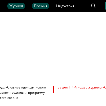
ы
Журнал
Премия
Индустрия
део
Город
IT-продукты
ум «Сильные идеи для нового
Вышел 114-й номер журнала «
мени» представил программу
того сезона