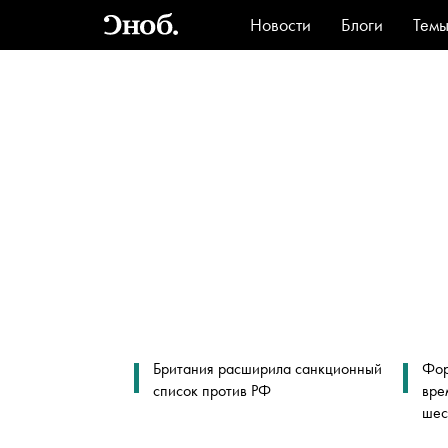
Новости
Блоги
Тем
Стиль
Ви
Британия расширила санкционный
Фор
список против РФ
вре
шес