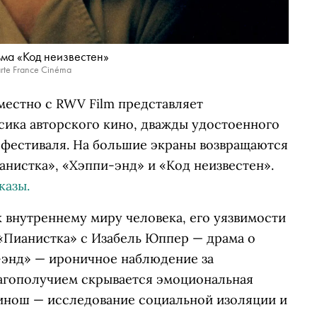
ьма «Код неизвестен»
rte France Cinéma
местно с RWV Film представляет
сика авторского кино, дважды удостоенного
 фестиваля. На большие экраны возвращаются
нистка», «Хэппи-энд» и «Код неизвестен».
казы.
 внутреннему миру человека, его уязвимости
«Пианистка» с Изабель Юппер — драма о
-энд» — ироничное наблюдение за
лагополучием скрывается эмоциональная
Бинош — исследование социальной изоляции и