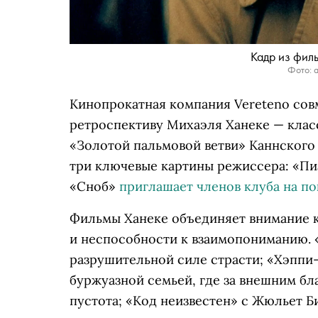
Кадр из фил
Фото: a
Кинопрокатная компания Vereteno сов
ретроспективу Михаэля Ханеке — клас
«Золотой пальмовой ветви» Каннского
три ключевые картины режиссера: «Пиа
«Сноб»
приглашает членов клуба на по
Фильмы Ханеке объединяет внимание к
и неспособности к взаимопониманию. 
разрушительной силе страсти; «Хэппи
буржуазной семьей, где за внешним б
пустота; «Код неизвестен» с Жюльет 