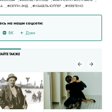
КА
,
#ХЭППИ-ЭНД
,
#ИЗАБЕЛЬ ЮППЕР
,
#VERETENO
сь на наши соцсети:
ВК
Дзен
ТАЙТЕ ТАКЖЕ