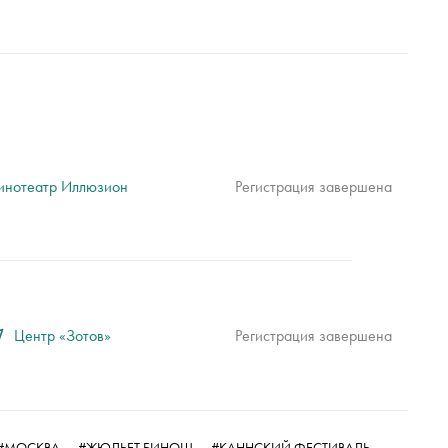
инотеатр Иллюзион
Регистрация завершена
Центр «Зотов»
Регистрация завершена
#МОСКВА
,
#ЖЮЛЬЕТ БИНОШ
,
#КАННСКИЙ ФЕСТИВАЛЬ
,