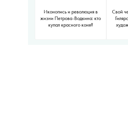
Иконопись и революция в
Свой ч
жизни Петрова-Водкина: кто
Гиляр
купал красного коня?
худо