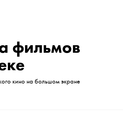
ва фильмов
еке
кого кино на большом экране