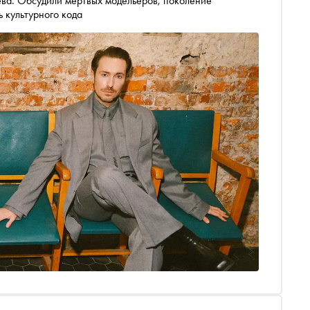
ева. Обсудили мёртвых модельеров, поколение
ь культурного кода