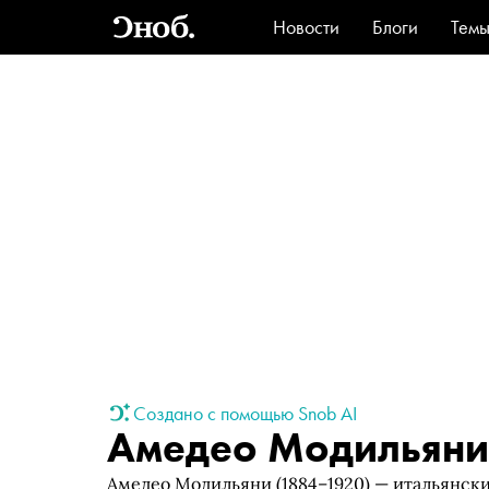
Новости
Блоги
Тем
Стиль
Ви
Создано с помощью Snob AI
Амедео Модильяни
Амедео Модильяни (1884–1920) — итальянски