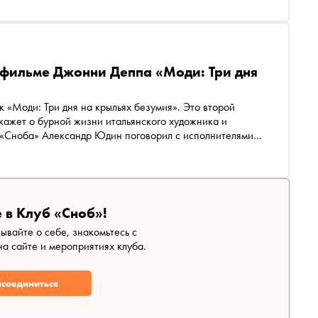
 фильме Джонни Деппа «Моди: Три дня
к «Моди: Три дня на крыльях безумия». Это второй
кажет о бурной жизни итальянского художника и
 «Сноба» Александр Юдин поговорил с исполнителями
и узнал, почему «Моди» — не просто фильм, а манифест
 в Клуб «Сноб»!
зывайте о себе, знакомьтесь с
а сайте и мероприятиях клуба.
соединиться