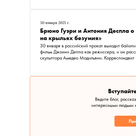
30 января 2025 г.
Брюно Гуэри и Антония Деспла о
на крыльях безумия»
30 января в российский прокат выходит байопи
фильм Джонни Деппа как режиссера, и он расс
скульптора Амедео Модильяни. Корреспондент
главных ролей Антонией Деспла и Брюно Гуэри 
о том, что истинное творчество не имеет цены.
Вступайте
Ведите блог, расска
интересными людьми н
При