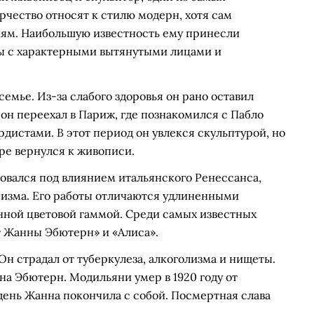
орчество относят к стилю модерн, хотя сам
иям. Наибольшую известность ему принесли
ы с характерными вытянутыми лицами и
емье. Из-за слабого здоровья он рано оставил
у он переехал в Париж, где познакомился с Пабло
дистами. В этот период он увлекся скульптурой, но
оре вернулся к живописи.
вался под влиянием итальянского Ренессанса,
изма. Его работы отличаются удлиненными
ной цветовой гаммой. Среди самых известных
 Жанны Эбютерн» и «Алиса».
Он страдал от туберкулеза, алкоголизма и нищеты.
на Эбютерн. Модильяни умер в 1920 году от
день Жанна покончила с собой. Посмертная слава