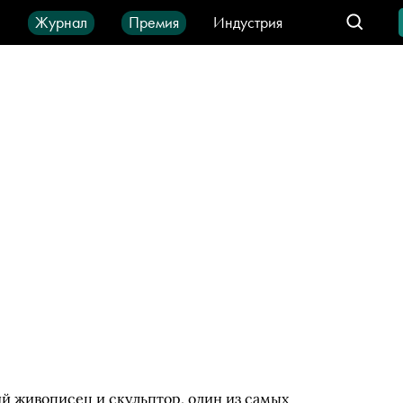
ы
Журнал
Премия
Индустрия
део
Город
IT-продукты
й живописец и скульптор, один из самых