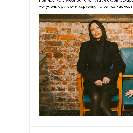
пригласила в Noor bar стилиста Алексея Сухар
«очумелых ручек» и картонку на рынке как част