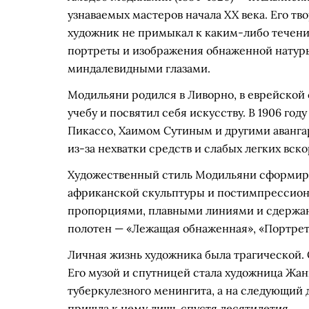
узнаваемых мастеров начала XX века. Его тв
художник не примыкал к каким-либо течен
портреты и изображения обнаженной натур
миндалевидными глазами.
Модильяни родился в Ливорно, в еврейской с
учебу и посвятил себя искусству. В 1906 год
Пикассо, Хаимом Сутиным и другими авангар
из-за нехватки средств и слабых легких вск
Художественный стиль Модильяни сформиро
африканской скульптуры и постимпрессион
пропорциями, плавными линиями и сдержан
полотен — «Лежащая обнаженная», «Портрет
Личная жизнь художника была трагической. 
Его музой и спутницей стала художница Жан
туберкулезного менингита, а на следующий 
пришла к нему лишь спустя десятилетия.