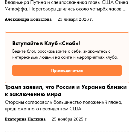
Владимира Путина и спецпосланника главы США Стива
Уиткоффа. Переговоры длились около четырёх часов.
Стороны обсудили украинское урегулирование, «Совет
Александра Копылова
23 января 2026 г.
мира» и развитие двухсторонних отношений
Вступайте в Клуб «Сноб»!
Ведите блог, рассказывайте о себе, знакомьтесь с
интересными людьми на сайте и мероприятиях клуба.
Присоединиться
Трамп заявил, что Россия и Украина близки
к заключению мира
Стороны согласовали большинство положений плана,
предложенного президентом США
Екатерина Палкина
25 ноября 2025 г.