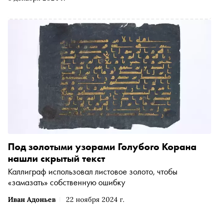
два года здесь обещают построить первое казино на
Ближнем Востоке, и все круто изменится. А пока что
сюда приезжают за покоем, умиротворением и
слиянием с бесконечно вечным
Под золотыми узорами Голубого Корана
нашли скрытый текст
Каллиграф использовал листовое золото, чтобы
«замазать» собственную ошибку
Иван Адоньев
22 ноября 2024 г.