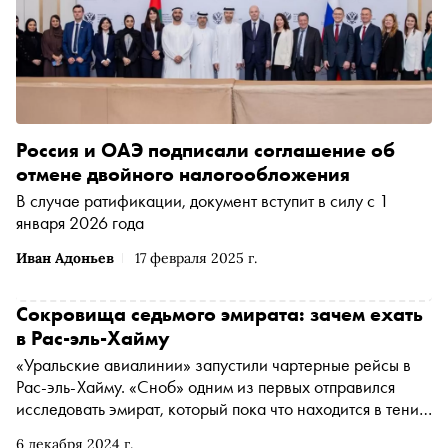
Россия и ОАЭ подписали соглашение об
отмене двойного налогообложения
В случае ратификации, документ вступит в силу с 1
января 2026 года
Иван Адоньев
17 февраля 2025 г.
Сокровища седьмого эмирата: зачем ехать
в Рас-эль-Хайму
«Уральские авиалинии» запустили чартерные рейсы в
Рас-эль-Хайму. «Сноб» одним из первых отправился
исследовать эмират, который пока что находится в тени
своих старших братьев — Абу-Даби и Дубая, но через
6 декабря 2024 г.