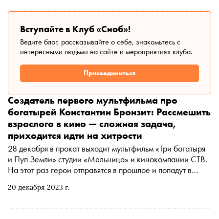
Вступайте в Клуб «Сноб»!
Ведите блог, рассказывайте о себе, знакомьтесь с
интересными людьми на сайте и мероприятиях клуба.
Присоединиться
Создатель первого мультфильма про
богатырей Константин Бронзит: Рассмешить
взрослого в кино — сложная задача,
приходится идти на хитрости
28 декабря в прокат выходит мультфильм «Три богатыря
и Пуп Земли» студии «Мельница» и кинокомпании СТВ.
На этот раз герои отправятся в прошлое и попадут в
подземное царство, населенное древними ящерами. В
20 декабря 2023 г.
интервью «Снобу» режиссер и создатель первого
фильма франшизы «Алеша Попович и Тугарин Змей»
(2004) Константин Бронзит рассказал о причинах