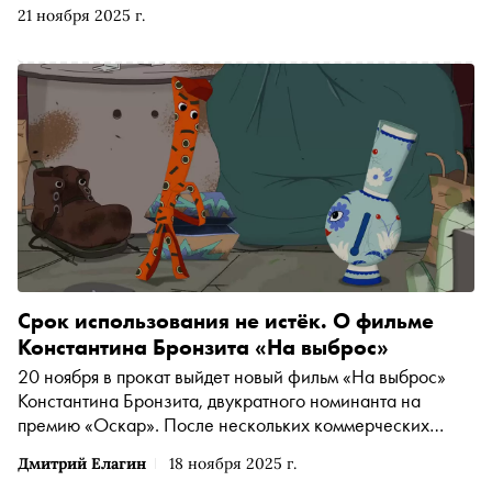
«Три кота» Дмитрия Высоцкого. В интервью автору
21 ноября 2025 г.
«Сноба» Александру Юдину Константин Бронзит
рассказал, зачем детям стоит смотреть Феллини, почему
тщеславие в кино — неизбежность и как «потолок»
личности автора определяет уровень его картин
Срок использования не истёк. О фильме
Константина Бронзита «На выброс»
20 ноября в прокат выйдет новый фильм «На выброс»
Константина Бронзита, двукратного номинанта на
премию «Оскар». После нескольких коммерческих
проектов Бронзит снял детское кино, где история
Дмитрий Елагин
18 ноября 2025 г.
посвящена принятию смерти. О том, чем картина «На