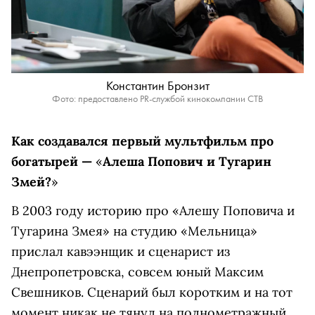
Константин Бронзит
Фото: предоставлено PR-службой кинокомпании СТВ
Как создавался первый мультфильм про
богатырей —
«
Алеша Попович и Тугарин
Змей?
»
В 2003 году историю про «Алешу Поповича и
Тугарина Змея» на студию «Мельница»
прислал кавээнщик и сценарист из
Днепропетровска, совсем юный Максим
Свешников. Сценарий был коротким и на тот
момент никак не тянул на полнометражный