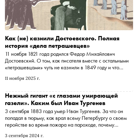
Как (не) казнили Достоевского. Полная
история «дела петрашевцев»
11 ноября 1821 года родился Федор Михайлович
Достоевский. О том, как писателя вместе с остальными
«петрашевцами» чуть не казнили в 1849 году и что
происходило «за кулисами» показательного процесса
11 ноября 2025 г.
автор «Сноба» Егор Спесивцева поговорил с
кандидатом филологических наук, доцентом Школы
филологических наук НИУ ВШЭ Анастасией
Нежный гигант «с глазами умирающей
Першкиной
газели». Каким был Иван Тургенев
3 сентября 1883 года умер Иван Тургенев. За что он
попадал в тюрьму, как врал всему Петербургу о своем
геройстве во время пожара на пароходе, почему
самоутверждался за счет Достоевского и отказывался от
3 сентября 2024 г.