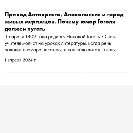
дуэли на ружьях с Толстым, — в материале «Сноба»
Приход Антихриста, Апокалипсис и город
живых мертвецов. Почему юмор Гоголя
должен пугать
1 апреля 1809 года родился Николай Гоголь. О чем
учителя молчат на уроках литературы, когда речь
заходит о юморе писателя, и как надо читать Гоголя,
чтобы по-настоящему испугаться, — в материале
1 апреля 2024 г.
«Сноба»