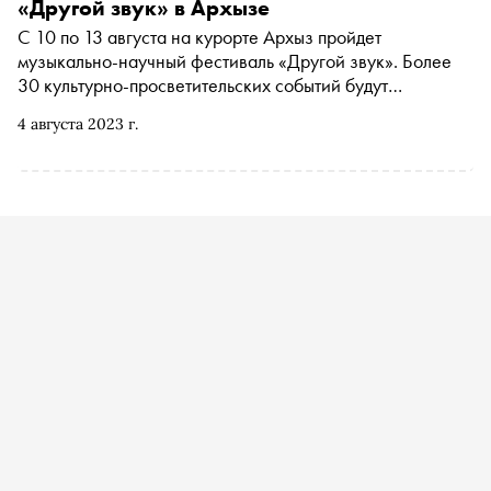
«Другой звук» в Архызе
С 10 по 13 августа на курорте Архыз пройдет
музыкально-научный фестиваль «Другой звук». Более
30 культурно-просветительских событий будут
посвящены академической музыке в новом контексте. В
4 августа 2023 г.
программе — наблюдение за птицами, музыка гор и
звезд, экскурсии по термальным источникам, руинам и
древним храмам Северного Кавказа. «Сноб»
рассказывает про самые интересные события фестиваля