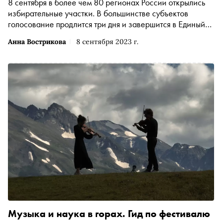
8 сентября в более чем 80 регионах России открылись
избирательные участки. В большинстве субъектов
голосование продлится три дня и завершится в Единый
день голосования — 10 сентября. Где и кого будут
Анна Вострикова
8 сентября 2023 г.
выбирать россияне — в материале «Сноба»
Музыка и наука в горах. Гид по фестивалю