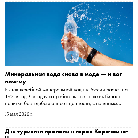
перформанс с растением. «Сноб» — информационный
партнёр фестиваля — рассказывает, куда идти и почему
это стоит двух недель в горах
Минеральная вода снова в моде — и вот
почему
Рынок лечебной минеральной воды в России растёт на
19% в год. Сегодня потребитель всё чаще выбирает
напитки без «добавленной» ценности, с понятным
составом и реальной пользой. В рамках Кавказского
15 мая 2026 г.
инвестиционного форума в Минеральных Водах
Святослав Вильк, генеральный директор ГК «Холдинг
Аква» — производителя «Нарзана», «Ессентуков» и
Две туристки пропали в горах Карачаево-
«Архыза» — рассказал «Снобу» о том, как устроен