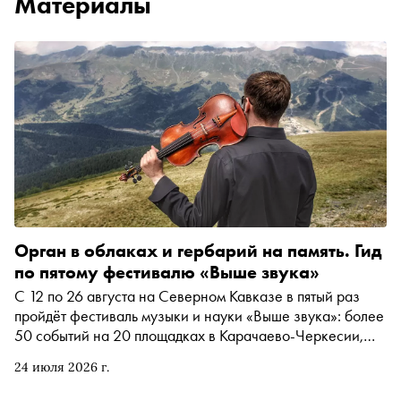
Материалы
Орган в облаках и гербарий на память. Гид
по пятому фестивалю «Выше звука»
С 12 по 26 августа на Северном Кавказе в пятый раз
пройдёт фестиваль музыки и науки «Выше звука»: более
50 событий на 20 площадках в Карачаево-Черкесии,
Северной Осетии и Ставропольском крае. В программе
24 июля 2026 г.
— концерт на высоте 3000 метров, экскурсия к одному
из крупнейших радиотелескопов мира и звуковой