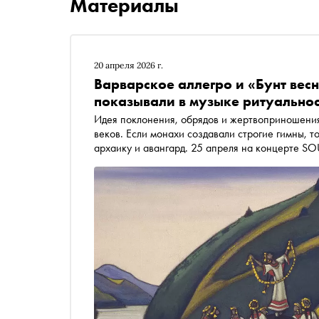
Материалы
20 апреля 2026 г.
Варварское аллегро и «Бунт вес
показывали в музыке ритуальнос
Идея поклонения, обрядов и жертвоприношения
веков. Если монахи создавали строгие гимны, 
архаику и авангард. 25 апреля на концерте SOUND UP: piano day в историческом Доме Пашкова
прозвучит «Весна священная» Игоря Стравинско
рассказываем, как композиторы XX века перео
музыке