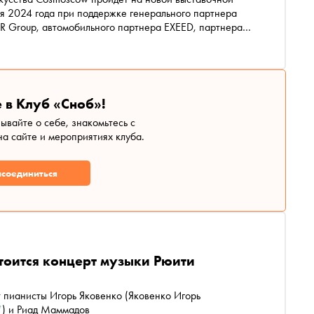
ря 2024 года при поддержке генерального партнера
 Group, автомобильного партнера EXEED, партнера
 компании BORK, Beluga и Beluga Botanicals, Tête de
нера 12 STOREEZ, бьюти-партнера The Act, компаний
отеля The Carlton, Moscow, партнера Cosmoscow Дети
 в Клуб «Сноб»!
зывайте о себе, знакомьтесь с
а сайте и мероприятиях клуба.
соединиться
стоится концерт музыки Рюити
т пианисты
Игорь Яковенко
(Яковенко Игорь
*
)
и Риад Маммадов