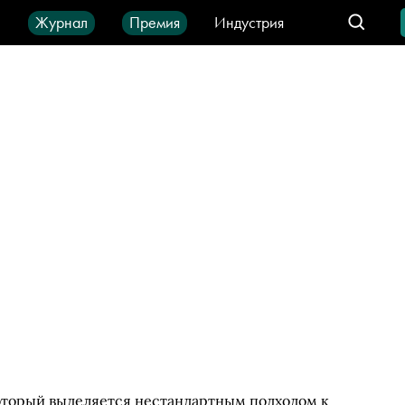
ы
Журнал
Премия
Индустрия
део
Город
IT-продукты
оторый выделяется нестандартным подходом к