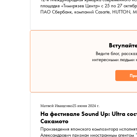
площадке «Тимирязев Центр» с 25 по 27 октяб
ПАО Сбербанк, компаний Casarte, HUTTON, MR
секции ДИЗАЙН ēdomo, фэшн-партнера EKONIKA,
Cheval, THE UGLY DUCK (TUD), лайфстайл-парт
Ultima Яндекс Go, Black Square, официального 
«Алгоритм» и «Мясного дома Бородина»
Вступайте
Ведите блог, расска
интересными людьми н
При
Матвей Иващенко
25 июня 2024 г.
На фестивале Sound Up: Ultra со
Сакамото
Произведения японского композитора исполня
Александрович признан иностранным агентом