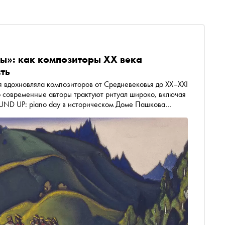
ны»: как композиторы XX века
ть
 вдохновляла композиторов от Средневековья до XX–XXI
то современные авторы трактуют ритуал широко, включая
го в версии для двух роялей. В преддверии события
смысляли тему ритуала, архаики и жертвоприношения в