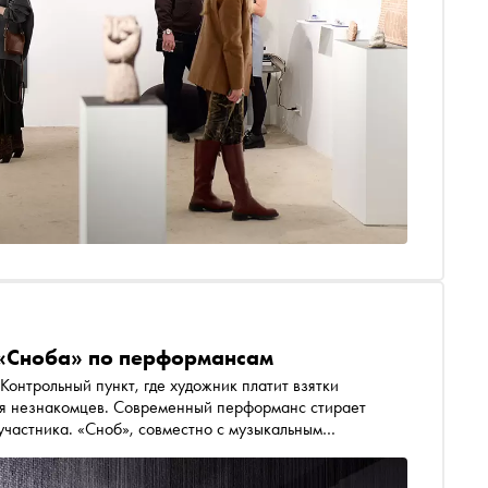
д «Сноба» по перформансам
Контрольный пункт, где художник платит взятки
для незнакомцев. Современный перформанс стирает
участника. «Сноб», совместно с музыкальным
ркие и провокационные работы XXI века