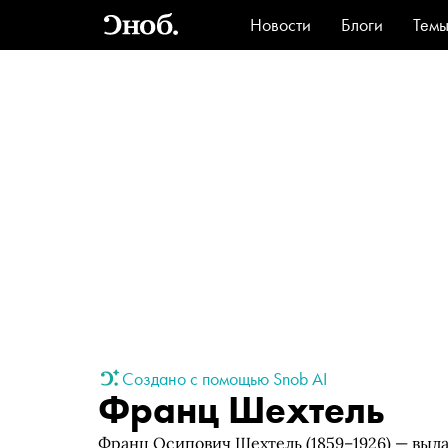
Новости
Блоги
Тем
Стиль
Ви
Создано с помощью Snob AI
Франц Шехтель
Франц Осипович Шехтель (1859–1926) — выд