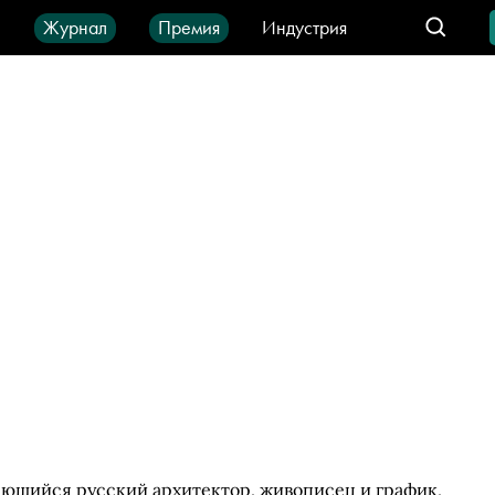
ы
Журнал
Премия
Индустрия
део
Город
IT-продукты
ающийся русский архитектор, живописец и график,