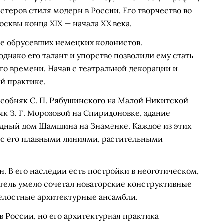
теров стиля модерн в России. Его творчество во
сквы конца XIX — начала XX века.
ье обрусевших немецких колонистов.
однако его талант и упорство позволили ему стать
го времени. Начав с театральной декорации и
й практике.
собняк С. П. Рябушинского на Малой Никитской
няк З. Г. Морозовой на Спиридоновке, здание
ходный дом Шамшина на Знаменке. Каждое из этих
 с его плавными линиями, растительными
н. В его наследии есть постройки в неоготическом,
тель умело сочетал новаторские конструктивные
елостные архитектурные ансамбли.
в России, но его архитектурная практика