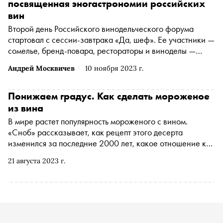
посвященная эногастрономии российских
вин
Второй день Российского винодельческого форума
стартовал с сессии-завтрака «Да, шеф». Ее участники —
сомелье, бренд-повара, рестораторы и виноделы —
обсудили, как производство вина развивает
Андрей Москвичев
10 ноября 2023 г.
черноморскую кухню и наоборот
Понижаем градус. Как сделать мороженое
из вина
В мире растет популярность мороженого с вином.
«Сноб» рассказывает, как рецепт этого десерта
изменился за последние 2000 лет, какое отношение к
нему имеет бывшая первая леди США и какие вина
21 августа 2023 г.
лучше подходят для его приготовления