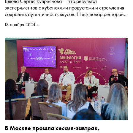
Блюда Сергея Куприянова — это результат
экспериментов с кубанскими продуктами и стремления
сохранить аутентичность вкусов. Шеф-повар ресторана
Château de Talu, член Национальной гильдии шеф-
18 ноября 2024 г.
поваров России и кавалер Французской гильдии
гастрономов Chaine des Rotisseurs рассказал «Снобу» о
том, как сочетать вино и еду, экспериментах на кухне и
гастрооткрытиях, а еще — о кадровом голоде и обучении
молодого поколения поваров
В Москве прошла сессия-завтрак,