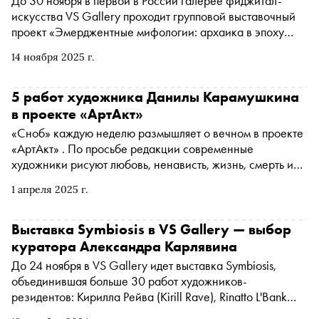
До 30 ноября в первой в России галерее фиджитал-
искусства VS Gallery проходит групповой выставочный
проект «Эмерджентные мифологии: архаика в эпоху
цифрового кода». Он посвящён исследованию мифа как
14 ноября 2025 г.
открытого кода, который художники
перепрограммируют, используя цифровые инструменты.
«Сноб» пообщался с Kirill Rave, Данилом
5 работ художника Данилы Карамушкина
Карамушкиным, Julia Cyberflora и Rinatto L’bankо о том,
в проекте «АртАкт»
как древние нарративы пересобираются в цифровую
«Сноб» каждую неделю размышляет о вечном в проекте
эпоху и о мифах как о новом способе осмысления
«АртАкт» . По просьбе редакции современные
реальности
художники рисуют любовь, ненависть, жизнь, смерть и
мечту
1 апреля 2025 г.
Выставка Symbiosis в VS Gallery — выбор
куратора Александра Карлявина
До 24 ноября в VS Gallery идет выставка Symbiosis,
объединившая больше 30 работ художников-
резидентов: Кирилла Рейва (Kirill Rave), Rinatto L'Bank
(Рината Абдрахманова), Данила Карамушкина, Юлии