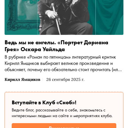
Ведь мы не ангелы. «Портрет Дориана
Грея» Оскара Уайльда
В рубрике «Роман по пятницам» литературный критик
Кирилл Ямщиков выбирает великое произведение и
объясняет, почему его обязательно стоит прочитать (или
перечитать). На этот раз он берется за «Портрет
Кирилл Ямщиков
26 сентября 2025 г.
Дориана Грея» Оскара Уайльда — роман, в котором
гений и злодейство не просто уживаются вместе, но и
«пьют на брудершафт»
Вступайте в Клуб «Сноб»!
Ведите блог, рассказывайте о себе, знакомьтесь с
интересными людьми на сайте и мероприятиях клуба.