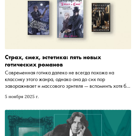
чтобы не повторить судьбу сестёр Оскара Уайльда
(пышные юбки обеих загорелись на балу)
Страх, смех, эстетика: пять новых
готических романов
Современная готика далеко не всегда похожа на
классику этого жанра, однако она до сих пор
завораживает и массового зрителя — вспомнить хотя бы
успех Wednesday и предвкушение «Франкенштейна»
5 ноября 2025 г.
Гильермо дель Торо, — и массового читателя. Как и
режиссёры, писатели, с одной стороны, черпают многое
из канона, а с другой — экспериментируют и сочетают
несочетаемое. Собрали пять современных готических
текстов, где от ужаса до завораживающей эстетики —
рукой подать