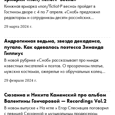
требует от человека гибели и возможен ли сегодня
Книжная ярмарка «non/fictio№ весна» пройдет в
подлинный трагический эстетизм, а не
Гостином дворе с 4 по 7 апреля. «Сноб» предложил
постмодернистский вульгарный маскарад
редакторам и сотрудникам десяти российских
издательств рассказать о ключевых новинках, на
29 марта 2024 г.
которые стоит обратить внимание всем книгофилам
Андрогинная ведьма, звезда декаданса,
пугало. Как одевалась поэтесса Зинаида
Гиппиус
В новой рубрике «Сноб» рассказывает про имидж
известных писателей и поэтов. О прозрачном платье,
мужских костюмах, ожерелье из обручальных колец
поклонников, золотом лорнете и вызывающем макияже
29 февраля 2024 г.
поэтессы Зинаиды Гиппиус — в третьем материале цикла
« Авторский стиль »
Сюзанна и Никита Каменский про альбом
Валентины Гончаровой — Recordings Vol.2
В новом выпуске « На игле » Егор Спесивцев поговорил
с певицей Сюзанной и музыкальным продюсером