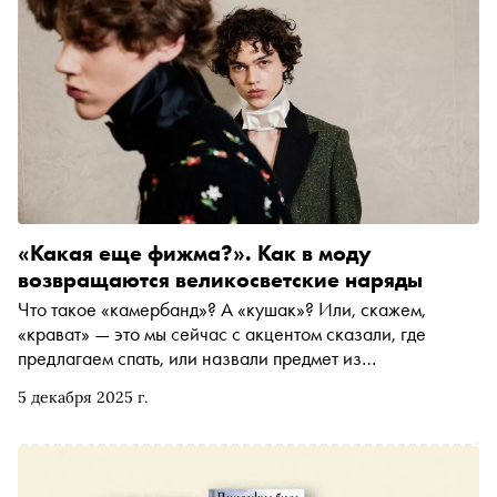
«Какая еще фижма?». Как в моду
возвращаются великосветские наряды
Что такое «камербанд»? А «кушак»? Или, скажем,
«крават» — это мы сейчас с акцентом сказали, где
предлагаем спать, или назвали предмет из
аристократического гардероба? Во втором материале
5 декабря 2025 г.
своего авторского цикла модный обозреватель «Сноба»
Катя Штерн рассказывает, как на смену стритвиру
приходит официальная одежда, рекомендует не срывать
кушаки с соперников, а панье носить с осторожностью,