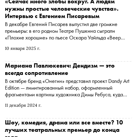
«Сейчас много злобы вокруг. А людям
нужны простые человеческие чувства».
Интервью с Евгением Писаревым
В декабре Евгений Писарев выпустил две громкие
премьеры: в его родном Театре Пушкина сыграли
«Плохие хорошие» по пьесе Оскара Уайльда «Веер
леди Уиндермир», а в Театре наций — мольеровского
10 января 2025 г.
«Тартюфа». «Сноб» поговорил с режиссером о двух его
последних работах
Мариана Павлюкевич: Дендизм — это
всегда сопротивление
В октябре бренд «Онегин» представил проект Dandy Art
Edition — лимитированный набор, оформленный
фрагментами картины художника Димы Ребуса, куда
также вошли арт-журнал о дендизме и колода карт,
11 декабря 2024 г.
созданная художником Яковом Хоревым. Бренд-
директор «Онегин» Мариана Павлюкевич рассказала
«Снобу» о том, как выглядит современный дендизм,
Шоу, комедия, драма или все вместе? 10
насколько важно для денди быть интеллектуалом и
лучших театральных премьер до конца
сочетается ли это с темой алкоголя
года