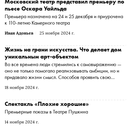
Московский театр представил премьеру по
пьесе Оскара Уайльда
Премьера назначена на 24 и 25 декабря и приурочена
к 110-летию Камерного театра
Иван Адоньев
25 ноября 2024 г.
Жизнь на грани искусства. Что делает дом
уникальным арт-объектом
Во все времена люди стремились к самовыражению —
оно не только помогало реализовывать амбиции, но и
придавало жизни смысл. Способов проявить свою
индивидуальность становится все больше: сделать это
18 ноября 2024 г.
сегодня можно в том числе при выборе своего будущего
дома. На примере премиального жилого комплекса
TATE от ГК «КОРТРОС» рассказываем о том, как каждая
Спектакль «Плохие хорошие»
деталь пространства может отражать личность его
Премьерные показы в Театре Пушкина
резидентов
14 ноября 2024 г.