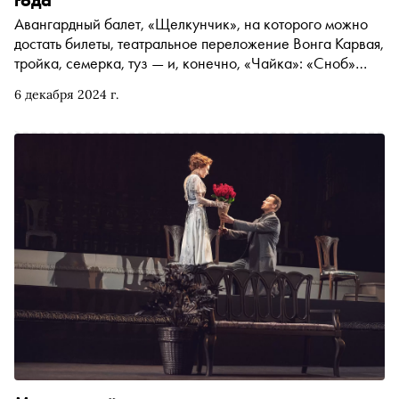
Авангардный балет, «Щелкунчик», на которого можно
достать билеты, театральное переложение Вонга Карвая,
тройка, семерка, туз — и, конечно, «Чайка»: «Сноб»
выбрал 10 спектаклей, на премьеры которых можно
6 декабря 2024 г.
сходить в декабре