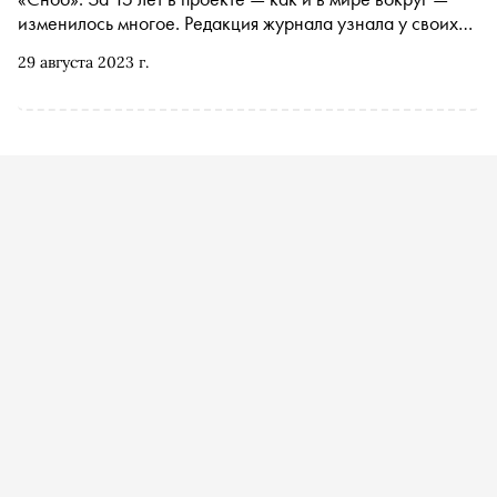
изменилось многое. Редакция журнала узнала у своих
друзей, чем они занимались в 2008-м, когда и как
29 августа 2023 г.
познакомились с изданием и кто, по их мнению,
сегодняшний герой «Сноба»