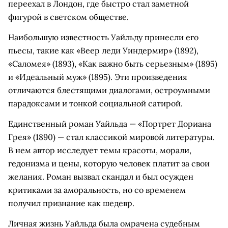
переехал в Лондон, где быстро стал заметной
фигурой в светском обществе.
Наибольшую известность Уайльду принесли его
пьесы, такие как «Веер леди Уиндермир» (1892),
«Саломея» (1893), «Как важно быть серьезным» (1895)
и «Идеальный муж» (1895). Эти произведения
отличаются блестящими диалогами, остроумными
парадоксами и тонкой социальной сатирой.
Единственный роман Уайльда — «Портрет Дориана
Грея» (1890) — стал классикой мировой литературы.
В нем автор исследует темы красоты, морали,
гедонизма и цены, которую человек платит за свои
желания. Роман вызвал скандал и был осужден
критиками за аморальность, но со временем
получил признание как шедевр.
Личная жизнь Уайльда была омрачена судебным