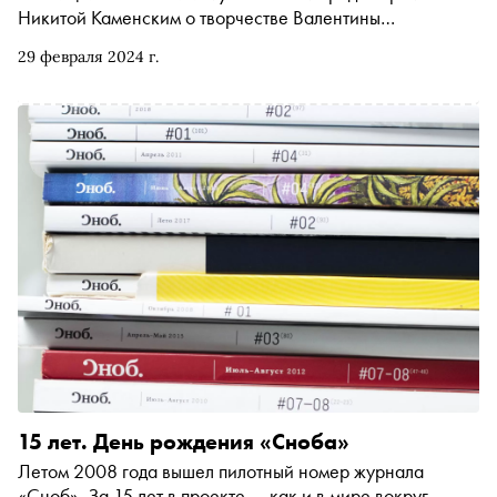
Никитой Каменским о творчестве Валентины
Гончаровой, их первом совместном альбоме «Аффекты»,
29 февраля 2024 г.
сексуализации, материнстве и боге
15 лет. День рождения «Сноба»
Летом 2008 года вышел пилотный номер журнала
«Сноб». За 15 лет в проекте — как и в мире вокруг —