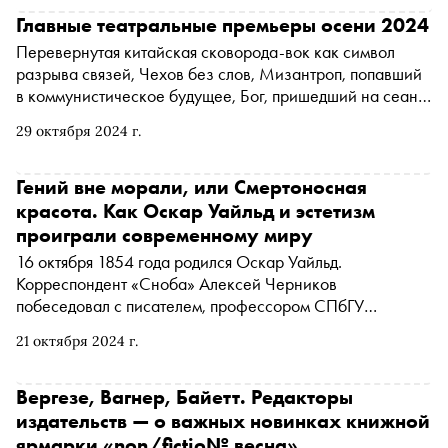
Главные театральные премьеры осени 2024
Перевернутая китайская сковорода-вок как символ
разрыва связей, Чехов без слов, Мизантроп, попавший
в коммунистическое будущее, Бог, пришедший на сеанс
к психологу, ожившие карты Тройка, Семерка, Туз —
29 октября 2024 г.
«Сноб» собрал главные премьеры осени в московских и
региональных театрах
Гений вне морали, или Смертоносная
красота. Как Оскар Уайльд и эстетизм
проиграли современному миру
16 октября 1854 года родился Оскар Уайльд.
Корреспондент «Сноба» Алексей Черников
побеседовал с писателем, профессором СПбГУ
Андреем Аствацатуровым о том, за что викторианская
21 октября 2024 г.
эпоха выбрала Уайльда козлом отпущения, был ли он
моралистом, почему его можно считать русским
писателем, в каких случаях порок позволителен гению,
Вергезе, Вагнер, Байетт. Редакторы
приводит ли заточение в башне из слоновой кости к
издательств — о важных новинках книжной
жизненному краху, почему стремление к красоте
ярмарки «non/fictio№ весна»